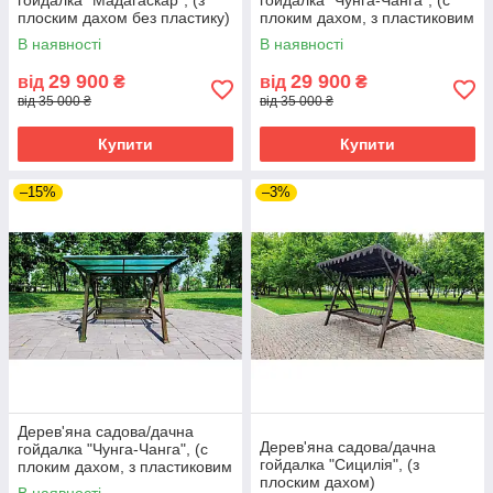
гойдалка "Мадагаскар", (з
гойдалка "Чунга-Чанга", (с
плоским дахом без пластику)
плоким дахом, з пластиковим
шифером) - колір полісандр
В наявності
В наявності
29 900
29 900
від
₴
від
₴
від 35 000 ₴
від 35 000 ₴
Купити
Купити
–15%
–3%
Дерев'яна садова/дачна
Дерев'яна садова/дачна
гойдалка "Чунга-Чанга", (с
гойдалка "Сицилія", (з
плоким дахом, з пластиковим
плоским дахом)
шифером) - колір горіх