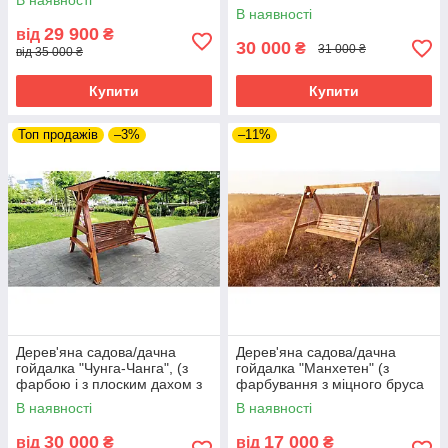
В наявності
В наявності
29 900
від
₴
30 000
₴
31 000 ₴
від 35 000 ₴
Купити
Купити
Топ продажів
–3%
–11%
Дерев'яна садова/дачна
Дерев'яна садова/дачна
гойдалка "Чунга-Чанга", (з
гойдалка "Манхетен" (з
фарбою і з плоским дахом з
фарбування з міцного бруса
ондуліном)
100 на 100 мм)
В наявності
В наявності
30 000
17 000
від
₴
від
₴