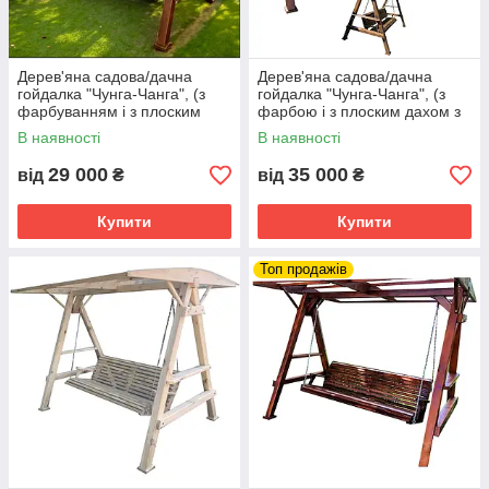
Дерев'яна садова/дачна
Дерев'яна садова/дачна
гойдалка "Чунга-Чанга", (з
гойдалка "Чунга-Чанга", (з
фарбуванням і з плоским
фарбою і з плоским дахом з
дахом, без покрівлі)
ондуліном)
В наявності
В наявності
29 000
35 000
від
₴
від
₴
Купити
Купити
Топ продажів