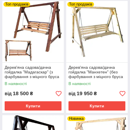
Топ продажів
Топ продажів
Дерев'яна садова/дачна
Дерев'яна садова/дачна
гойдалка "Мадагаскар" (з
гойдалка "Манхетен" (без
фарбування з міцного бруса
фарбування з міцного бруса
100 на 100 мм)
100 на 100 мм)
В наявності
В наявності
18 500
19 950
від
₴
від
₴
Купити
Купити
Новинка