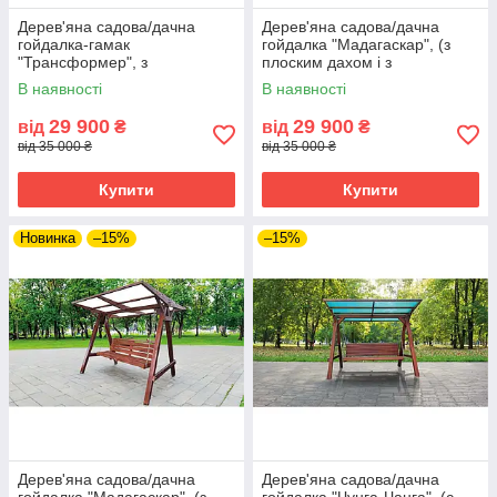
Дерев'яна садова/дачна
Дерев'яна садова/дачна
гойдалка-гамак
гойдалка "Мадагаскар", (з
"Трансформер", з
плоским дахом і з
фарбуванням та з плоским
пластиковим шифером)
В наявності
В наявності
дахом (полікарбонат)
29 900
29 900
від
₴
від
₴
від 35 000 ₴
від 35 000 ₴
Купити
Купити
Новинка
–15%
–15%
Дерев'яна садова/дачна
Дерев'яна садова/дачна