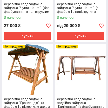
Дерев'яна садова/дачна
Дерев'яна садова/дачна
гойдалка "Чунга-Чанга", (без
гойдалка "Чунга-Чанга", (з
фарбування і з напівкруглим
фарбою і з напівкруглим
дахом, без покрівлі)
дахом, без покрівлі)
В наявності
В наявності
27 000
29 000
₴
від
₴
Купити
Купити
Топ продажів
Топ продажів
Дерев'яна садова/дачна
Дерев'яна садова/дачна
гойдалка "Гренландія", (з
подвійна гойдалка
фарбою і з півкруглим дахом
"Калімантан" (з фарбування з