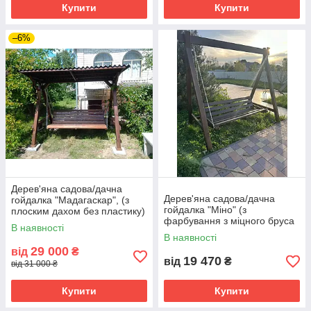
Купити
Купити
–6%
Дерев'яна садова/дачна
Дерев'яна садова/дачна
гойдалка "Мадагаскар", (з
гойдалка "Міно" (з
плоским дахом без пластику)
фарбування з міцного бруса
В наявності
100 на 100 мм)
В наявності
29 000
від
₴
19 470
від
₴
від 31 000 ₴
Купити
Купити