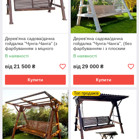
Дерев'яна садова/дачна
Дерев'яна садова/дачна
гойдалка "Чунга-Чанга" (з
гойдалка "Чунга-Чанга", (без
фарбуванням з міцного
фарбуванням і з плоским
бруса 100 на 100 мм)
дахом, без покрівлі)
В наявності
В наявності
21 500
29 000
від
₴
від
₴
Купити
Купити
Топ продажів