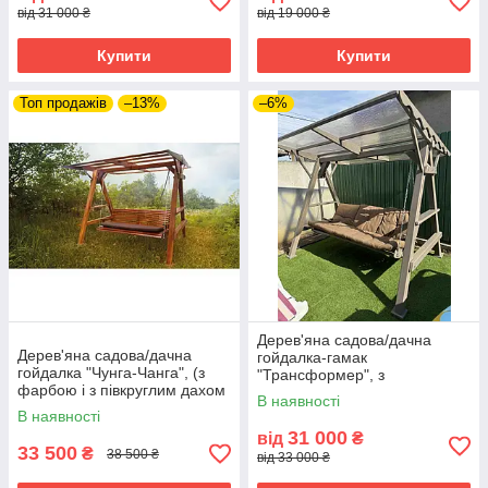
від 31 000 ₴
від 19 000 ₴
Купити
Купити
Топ продажів
–13%
–6%
Дерев'яна садова/дачна
Дерев'яна садова/дачна
гойдалка-гамак
гойдалка "Чунга-Чанга", (з
"Трансформер", з
фарбою і з півкруглим дахом
фарбуванням та з плоским
В наявності
з пластмасовим шифером)
дахом (полікарбонат)
В наявності
31 000
від
₴
33 500
₴
38 500 ₴
від 33 000 ₴