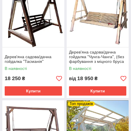
Дерев'яна садова/дачна
Дерев'яна садова/дачна
гойдалка "Чунга-Чанга", (без
гойдалка "Тасманія"
фарбування з міцного бруса
100 на 100 мм)
В наявності
В наявності
18 250
18 950
₴
від
₴
Купити
Купити
Топ продажів