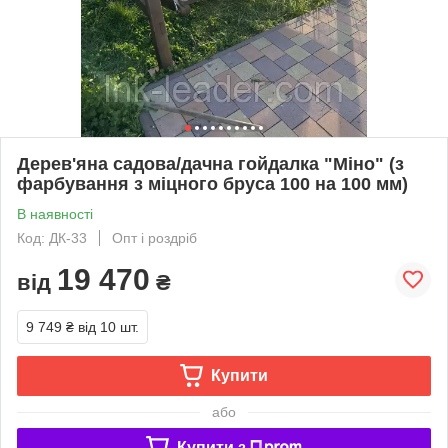
Дерев'яна садова/дачна гойдалка "Міно" (з
фарбування з міцного бруса 100 на 100 мм)
В наявності
Код: ДК-33
Опт і роздріб
19 470
від
₴
9 749 ₴
від 10 шт.
Купити
або
Купити з