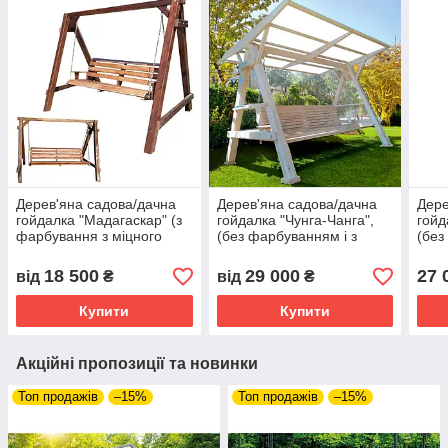
Дерев'яна садова/дачна
Дерев'яна садова/дачна
Дере
гойдалка "Мадагаскар" (з
гойдалка "Чунга-Чанга",
гойд
фарбування з міцного
(без фарбуванням і з
(без
бруса 100 на 100 мм)
плоским дахом, без
напі
покрівлі)
покр
18 500
29 000
27 
від
₴
від
₴
Купити
Купити
Акційні пропозиції та новинки
Топ продажів
–15%
Топ продажів
–15%