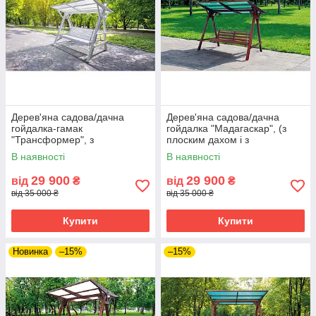
Дерев'яна садова/дачна
Дерев'яна садова/дачна
гойдалка-гамак
гойдалка "Мадагаскар", (з
"Трансформер", з
плоским дахом і з
фарбуванням та з плоским
пластиковим шифером)
В наявності
В наявності
дахом (полікарбонат)
29 900
29 900
від
₴
від
₴
від 35 000 ₴
від 35 000 ₴
Купити
Купити
Новинка
–15%
–15%