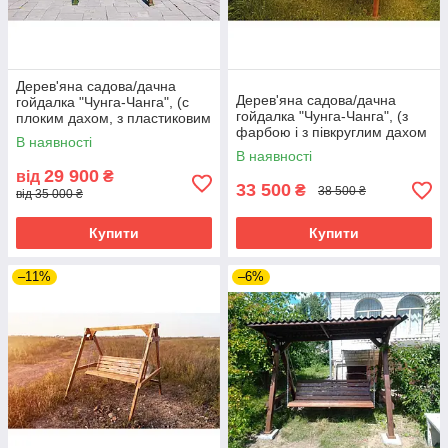
Дерев'яна садова/дачна
Дерев'яна садова/дачна
гойдалка "Чунга-Чанга", (с
гойдалка "Чунга-Чанга", (з
плоким дахом, з пластиковим
фарбою і з півкруглим дахом
шифером) - колір горіх
В наявності
з пластмасовим шифером)
В наявності
29 900
від
₴
33 500
₴
38 500 ₴
від 35 000 ₴
Купити
Купити
–11%
–6%