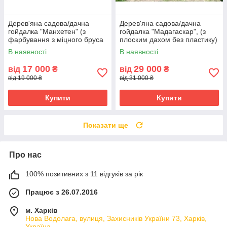
Дерев'яна садова/дачна
Дерев'яна садова/дачна
гойдалка "Манхетен" (з
гойдалка "Мадагаскар", (з
фарбування з міцного бруса
плоским дахом без пластику)
100 на 100 мм)
В наявності
В наявності
17 000
29 000
від
₴
від
₴
від 19 000 ₴
від 31 000 ₴
Купити
Купити
Показати ще
Про нас
100% позитивних з 11 відгуків за рік
Працює з 26.07.2016
м. Харків
Нова Водолага, вулиця, Захисників України 73, Харків,
Україна