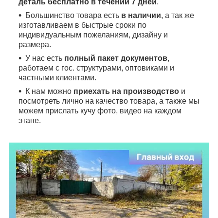
деталь бесплатно в течении 7 дней
.
Большинство товара есть
в наличии
, а так же
изготавливаем в быстрые сроки по
индивидуальным пожеланиям, дизайну и
размера.
У нас есть
полный пакет документов
,
работаем с гос. структурами, оптовиками и
частными клиентами.
К нам можно
приехать на производство
и
посмотреть лично на качество товара, а также мы
можем прислать кучу фото, видео на каждом
этапе.