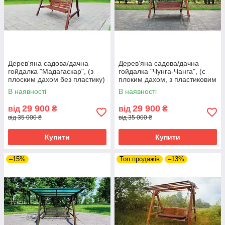
Дерев'яна садова/дачна
Дерев'яна садова/дачна
гойдалка "Мадагаскар", (з
гойдалка "Чунга-Чанга", (с
плоским дахом без пластику)
плоким дахом, з пластиковим
шифером) - колір полісандр
В наявності
В наявності
29 900
29 900
від
₴
від
₴
від 35 000 ₴
від 35 000 ₴
Купити
Купити
–15%
Топ продажів
–13%