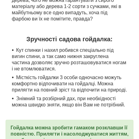
дерева, чого не можна гарантувати з сирого
матеріалу або дерева 1-2 сорти з сучками, які в
майбутньому все одно випадуть, хоча під
фарбою ви їх не помітите, правда?
Зручності садова гойдалка:
Кут спинки і нахил робився спеціально під
вигин спини, а так само нижня закруглена
частина дозволяє зручно розташовуватися ногам
і не втомлюватися.
Місткість гойдалки 3 особи одночасно можуть
комфортно відпочивати на гойдалці. Можна
прилягти на повний зріст та відпочити на природі.
Знімний та розбірний дах, при необхідності
можна швидко зняти, якщо він Вам не потрібний.
Гойдалка можна зробити гамаком розклавши її
повністю. Прилягти і насолоджуватися життям,