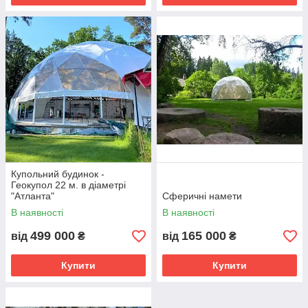
Купольний будинок -
Геокупол 22 м. в діаметрі
"Атланта"
Сферичні намети
В наявності
В наявності
499 000
165 000
від
₴
від
₴
Купити
Купити