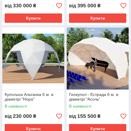
330 000
395 000
від
₴
від
₴
Купити
Купити
Купольна Альтанка 6 м. в
Геокупол - Естрада 6 м. в
діаметрі "Нора"
діаметрі "Асоль"
В наявності
В наявності
230 000
155 500
від
₴
від
₴
Купити
Купити