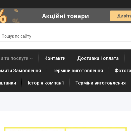
и та послуги
Контакти
Доставка і оплата
рмити Замовлення
Терміни виготовлення
Фотога
льтанки
Історія компанії
Терміни виготовлення