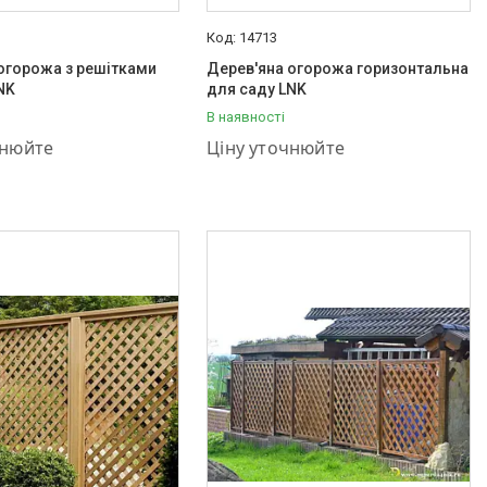
14713
огорожа з решітками
Дерев'яна огорожа горизонтальна
NK
для саду LNK
В наявності
001-03-55
+380 (95) 001-03-55
чнюйте
Ціну уточнюйте