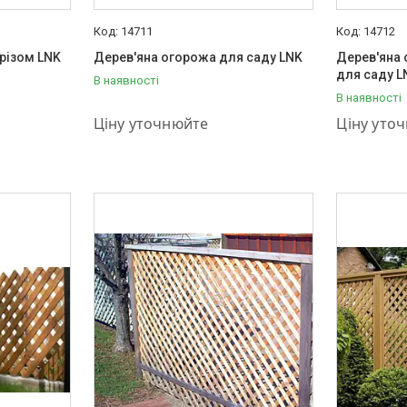
14711
14712
різом LNK
Дерев'яна огорожа для саду LNK
Дерев'яна 
для саду L
В наявності
В наявності
+380 (95) 001-03-55
+380 (95) 
Ціну уточнюйте
Ціну уто