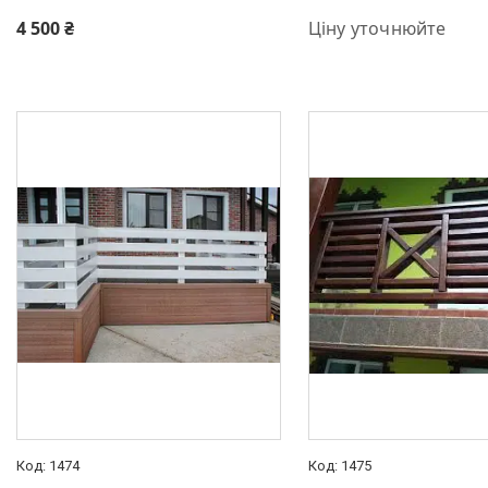
+380 (95) 001-03-55
4 500 ₴
Ціну уточнюйте
1474
1475