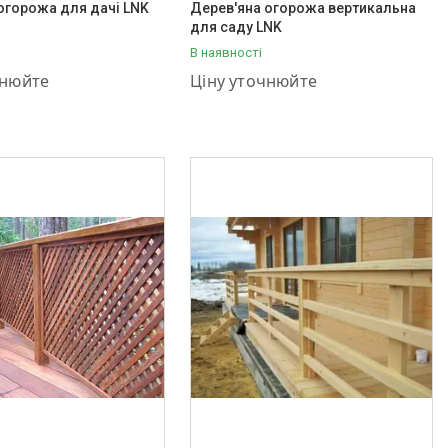
огорожа для дачі LNK
Дерев'яна огорожа вертикальна
для саду LNK
В наявності
001-03-55
+380 (95) 001-03-55
чнюйте
Ціну уточнюйте