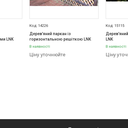
14226
15115
Дерев'яний паркан із
Дерев'яний
ами LNK
горизонтальною решіткою LNK
LNK
В наявності
В наявності
+380 (95) 001-03-55
+380 (95) 
Ціну уточнюйте
Ціну уто