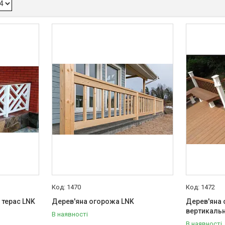
1470
1472
 терас LNK
Дерев'яна огорожа LNK
Дерев'яна 
вертикаль
В наявності
В наявності