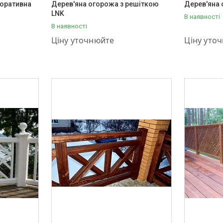
оративна
Дерев'яна огорожа з решіткою
Дерев'яна 
LNK
В наявності
В наявності
+380 (95) 001-03-55
+380 (95) 
Ціну уточнюйте
Ціну уто