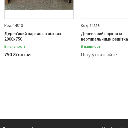
14310
14228
Дерев'яний паркан на ніжках
Дерев'яний паркан із
2000х750
вертикальними решітк
В наявності
В наявності
+380 (95) 001-03-55
750 ₴/пог.м
Ціну уточнюйте