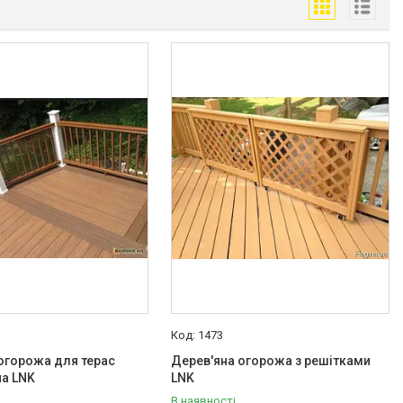
1473
огорожа для терас
Дерев'яна огорожа з решітками
на LNK
LNK
В наявності