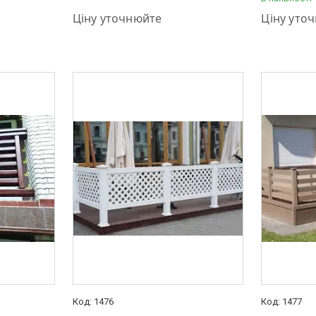
+380 (95) 001-03-55
+380 (95) 
Ціну уточнюйте
Ціну уто
1476
1477