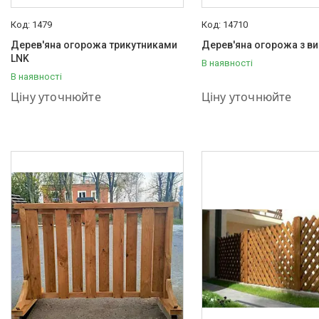
1479
14710
Дерев'яна огорожа трикутниками
Дерев'яна огорожа з ви
LNK
В наявності
В наявності
+380 (95) 001-03-55
+380 (95) 001-03-55
Ціну уточнюйте
Ціну уточнюйте