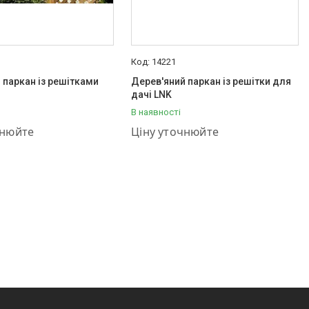
14221
 паркан із решітками
Дерев'яний паркан із решітки для
дачі LNK
В наявності
001-03-55
+380 (95) 001-03-55
чнюйте
Ціну уточнюйте