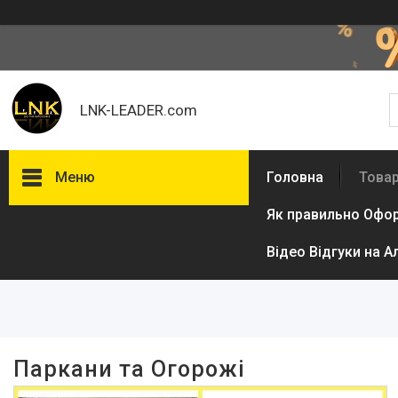
LNK-LEADER.com
Меню
Головна
Товар
Як правильно Офо
Фільтри
Відео Відгуки на А
Ціна
В наявності
Так
213
Паркани та Огорожі
Виробник