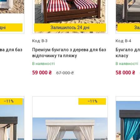
дні
Залишилось 24 дні
За
B-3
B-4
ва для баз
Преміум бунгало з дерева для баз
Бунгало дл
відпочинку та пляжу
класу
В наявності
В наявності
59 000 ₴
58 000 ₴
67 000 ₴
–11%
–11%