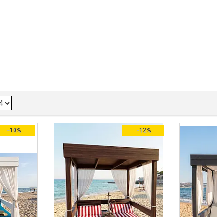
–10%
–12%