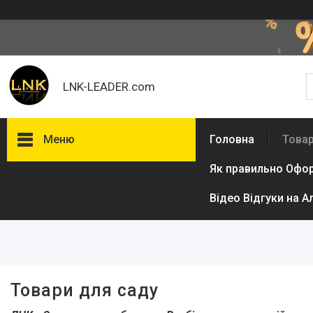
LNK-LEADER.com
Меню
Головна
Товар
Як правильно Офо
Фільтри
Відео Відгуки на А
Ціна
В наявності
Так
1002
Товари для саду
Виробник