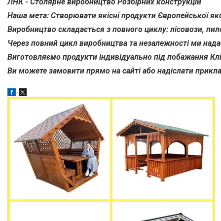
ЛНК - Столярне виробництво Розбірних конструкцій
Daddy Smoke
2
Наша мета: Створювати якісні продукти Європейської яко
Ecobeton
34
Виробництво складається з повного циклу: лісовози, пил
LNK-leader
967
Через повний цикл виробництва та незалежності ми надає
Спецпромэнерго-1
14
Виготовляємо продукти індивідуально під побажання Кл
Ви можете замовити прямо на сайті або надіслати прикла
Товари та послуги
Доставка і оплата
Фотогалерея
Відгуки