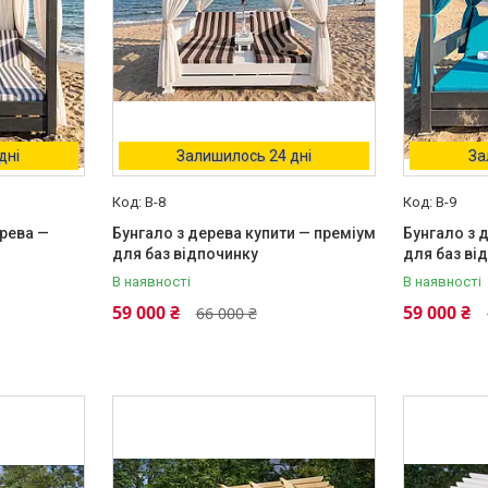
дні
Залишилось 24 дні
За
B-8
B-9
рева —
Бунгало з дерева купити — преміум
Бунгало з 
для баз відпочинку
для баз ві
В наявності
В наявності
59 000 ₴
59 000 ₴
66 000 ₴