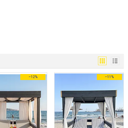
–12%
–11%