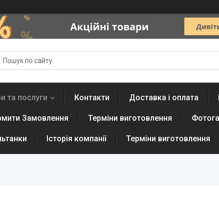
и та послуги
Контакти
Доставка і оплата
рмити Замовлення
Терміни виготовлення
Фотога
льтанки
Історія компанії
Терміни виготовлення