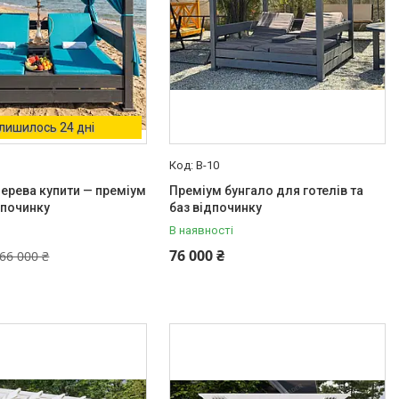
лишилось 24 дні
B-10
дерева купити — преміум
Преміум бунгало для готелів та
дпочинку
баз відпочинку
В наявності
76 000 ₴
66 000 ₴