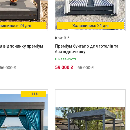
лишилось 24 дні
Залишилось 24 дні
B-5
я відпочинку преміум
Преміум бунгало для готелів та
баз відпочинку
В наявності
59 000 ₴
66 000 ₴
66 000 ₴
–11%