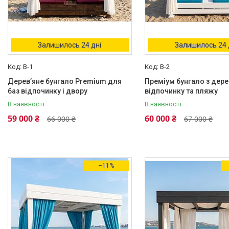
Залишилось 24 дні
Залишилось 24 
B-1
B-2
Дерев’яне бунгало Premium для
Преміум бунгало з дере
баз відпочинку і двору
відпочинку та пляжу
В наявності
В наявності
59 000 ₴
60 000 ₴
66 000 ₴
67 000 ₴
–11%