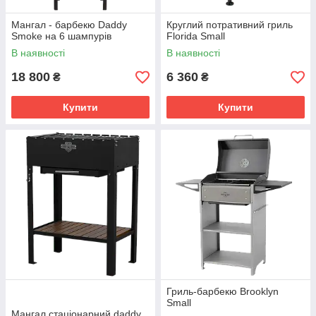
Мангал - барбекю Daddy
Круглий потративний гриль
Smoke на 6 шампурів
Florida Small
В наявності
В наявності
18 800
6 360
₴
₴
Купити
Купити
Гриль-барбекю Brooklyn
Small
Мангал стаціонарний daddy