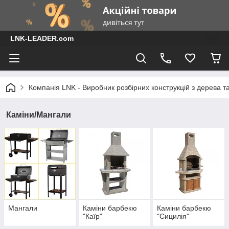
LNK-LEADER.com
Компанія LNK - Виробник розбірних конструкцій з дерева т
Каміни/Мангали
Мангали
Каміни барбекю
Каміни барбекю
"Каїр"
"Сицилія"