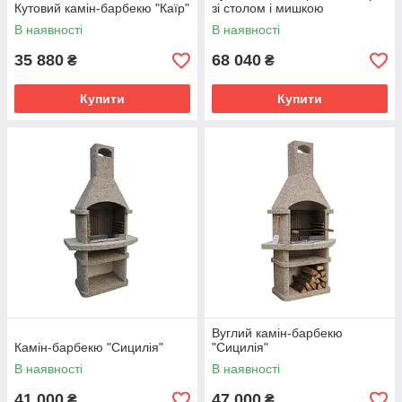
Кутовий камін-барбекю "Каїр"
зі столом і мишкою
В наявності
В наявності
35 880
68 040
₴
₴
Купити
Купити
Вуглий камін-барбекю
Камін-барбекю "Сицилія"
"Сицилія"
В наявності
В наявності
41 000
47 000
₴
₴