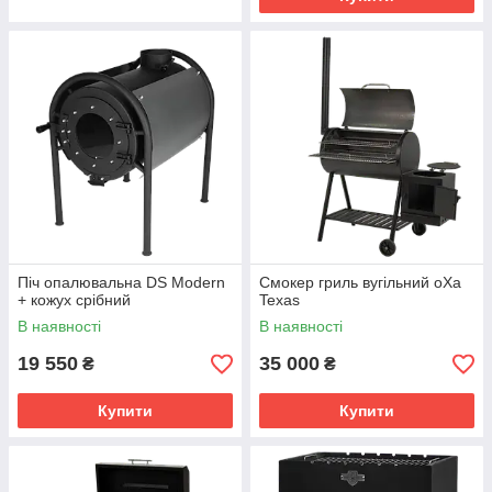
Піч опалювальна DS Modern
Смокер гриль вугільний oXa
+ кожух срібний
Texas
В наявності
В наявності
19 550
35 000
₴
₴
Купити
Купити