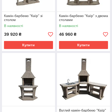
Камін-барбекю "Каїр" зі
Камін-барбекю "Каїр" з двома
столом
столами
В наявності
В наявності
39 920
46 960
₴
₴
Купити
Купити
Вуглий камін-барбекю "Каїр"