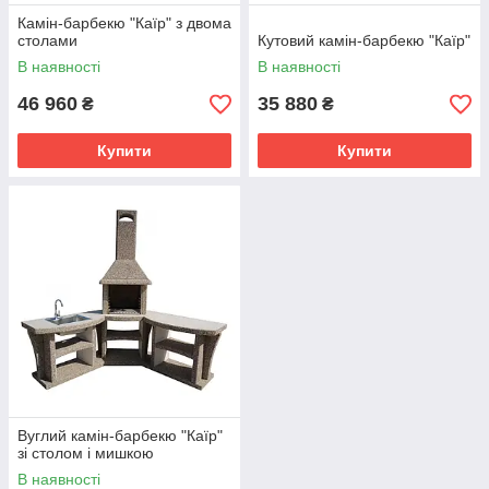
Камін-барбекю "Каїр" з двома
столами
Кутовий камін-барбекю "Каїр"
В наявності
В наявності
46 960
35 880
₴
₴
Купити
Купити
Вуглий камін-барбекю "Каїр"
зі столом і мишкою
В наявності