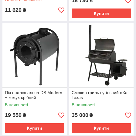
18 730
₴
11 620
₴
Купити
Піч опалювальна DS Modern
Смокер гриль вугільний oXa
+ кожух срібний
Texas
В наявності
В наявності
19 550
35 000
₴
₴
Купити
Купити