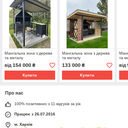
Мангальна зона з дерева
Мангальна зона з дерева
Манг
та металу
та металу
та м
154 000
133 000
від
₴
₴
від
Купити
Купити
Про нас
100% позитивних з 11 відгуків за рік
Працює з 26.07.2016
м. Харків