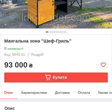
Мангальна зона "Шеф-Гриль"
В наявності
Код: МНЗ-31
Роздріб
93 000
₴
Купити
Опис
Характеристики
Доставка
Оплата
Умови п
Опис