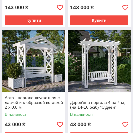
143 000
143 000
₴
₴
Купити
Купити
Арка - пергола двускатная с
лавкой и х-образной вставкой
Дерев'яна пергола 4 на 4 м,
2 x 0,8 м
(на 14-16 осіб) "Сідней"
В наявності
В наявності
43 000
43 000
₴
₴