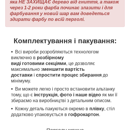
яка НЕ ЗАХИЩАЄ дерево від гниття, а також
через 1-2 роки фарба починає злазити і для
фарбування у новий шар вам доведеться
здирати фарбу по всій перголі.
Комплектування і пакування:
Всі вироби розробляються технологом
виключно в
розбірному
виді готовими секціями
, це дозволяє
максимально з
меншити вартість
доставки
і
спростити процес збирання
до
мінімуму.
Ви можете легко і просто встановити альтанку
тому, що є
інструкція, фото і наше відео
як
ми
її
збираємо на виробництві з детальним описом.
Кожну деталь пакуються окремо в
плівку
, стіл
додатково упаковується в
гофрокартон
.