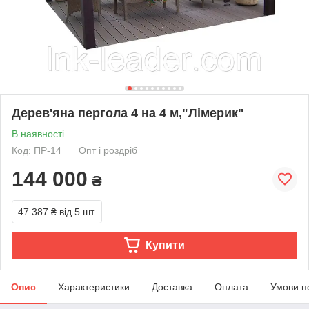
Дерев'яна пергола 4 на 4 м,"Лімерик"
В наявності
Код: ПР-14
Опт і роздріб
144 000
₴
47 387 ₴
від 5 шт.
Купити
Опис
Характеристики
Доставка
Оплата
Умови п