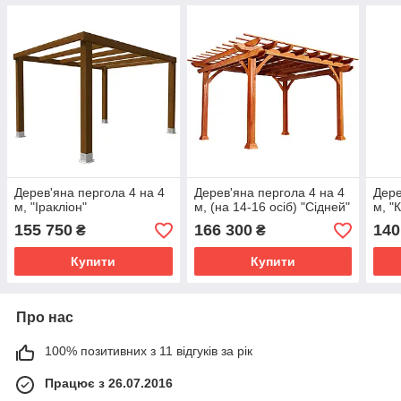
Дерев'яна пергола 4 на 4
Дерев'яна пергола 4 на 4
Дере
м, "Іракліон"
м, (на 14-16 осіб) "Сідней"
м, "
155 750
166 300
140
₴
₴
Купити
Купити
Про нас
100% позитивних з 11 відгуків за рік
Працює з 26.07.2016