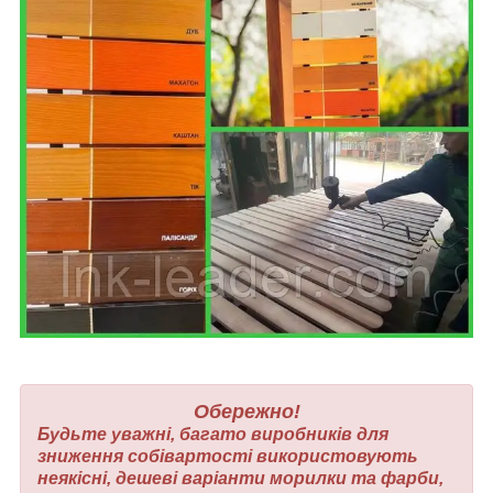
Обережно!
Будьте уважні, багато виробників для
зниження собівартості використовують
неякісні, дешеві варіанти морилки та фарби,