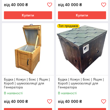
40 000
40 000
від
₴
від
₴
Купити
Купити
Топ продажів
Будка | Кожух | Бокс | Ящик |
Будка | Кожух | Бокс | Ящик |
Короб | шумоізоляції для
Короб | шумоізоляції для
Генератора
Генератора
В наявності
В наявності
40 000
40 000
від
₴
від
₴