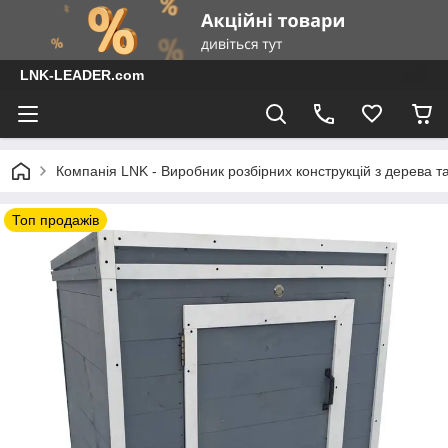
LNK-LEADER.com
Компанія LNK - Виробник розбірних конструкцій з дерева т
Топ продажів