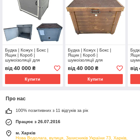
Будка | Кожух | Бокс |
Будка | Кожух | Бокс |
Будк
Ящик | Короб |
Ящик | Короб |
Ящик
шумоізоляції для
шумоізоляції для
шумо
Генератора 100x100x90
Генератора
Ген
40 000
40 000
від
₴
від
₴
від
см.
Купити
Купити
Про нас
100% позитивних з 11 відгуків за рік
Працює з 26.07.2016
м. Харків
Нова Водолага, вулиця, Захисників України 73, Харків,