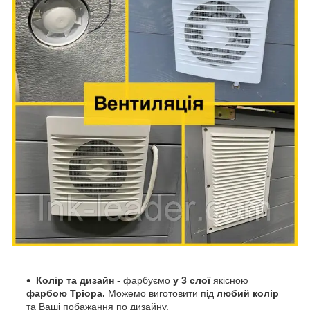
Колір та дизайн
- ф
арбуємо
у 3 слої
якісною
фарбою Тріора.
М
ожемо виготовити під
любий колір
та Ваші побажання по дизайну.