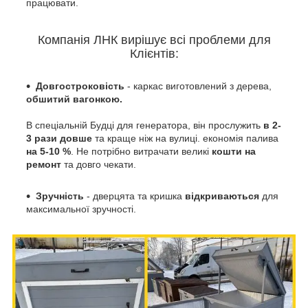
працювати.
Компанія ЛНК вирішує всі проблеми для
Клієнтів:
Довгостроковість
- к
аркас виготовлений з дерева,
обшитий вагонкою.
В
спеціальній Будці для генератора, він прослужить
в 2-
3 рази довше
та краще ніж на вулиці. економія палива
на 5-10 %
. Не потрібно витрачати великі
кошти на
ремонт
та довго чекати.
Зручність
- д
верцята та кришка
відкриваються
для
максимальної зручності.