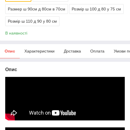
Размер ш 90см д 80см в 70см
Розмір ш 100 д 80 у 75 см
Розмір ш 110 д 90 у 80 см
В наявності
Опис
Характеристики
Доставка
Оплата
Умови п
Опис