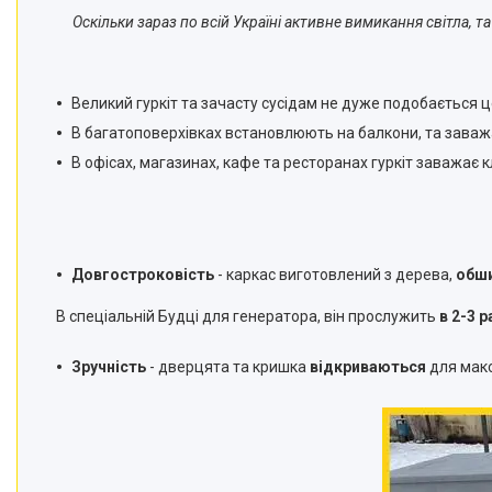
Оскільки зараз по всій Україні активне вимикання світла, 
Великий гуркіт та зачасту сусідам не дуже подобається ц
В багатоповерхівках встановлюють на балкони, та заваж
В офісах, магазинах, кафе та ресторанах гуркіт заважає
Довгостроковість
- к
аркас виготовлений з дерева,
обши
В
спеціальній Будці для генератора, він прослужить
в 2-3 
Зручність
- д
верцята та кришка
відкриваються
для макс