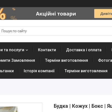
и та послуги
Контакти
Доставка і оплата
рмити Замовлення
Терміни виготовлення
Фотога
льтанки
Історія компанії
Терміни виготовлення
Будка | Кожух | Бокс | 