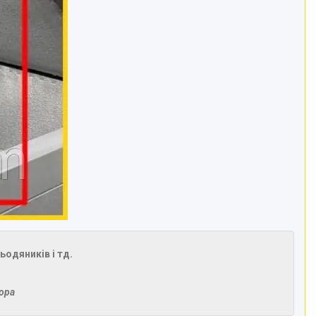
ьодяників і тд.
тора