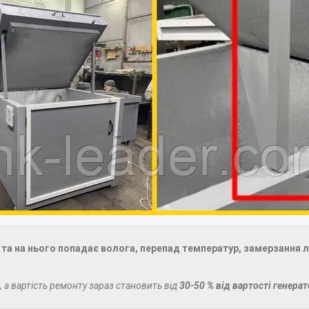
та на нього попадає волога, перепад температур, замерзання л
, а вартість ремонту зараз становить від
30-50 % від вартості генера