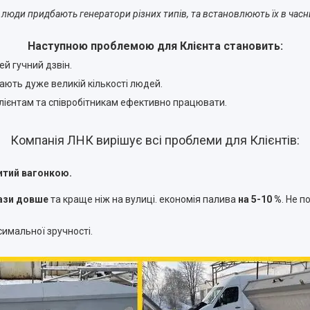
та люди придбають генератори різних типів, та встановлюють їх в часн
Наступною проблемою для Клієнта становить:
ей гучний дзвін.
ають дуже великій кількості людей.
 клієнтам та співробітникам ефективно працювати.
Компанія ЛНК вирішує всі проблеми для Клієнтів:
тий вагонкою.
рази довше
та краще ніж на вулиці. економія палива
на 5-10 %
. Не п
имальної зручності.