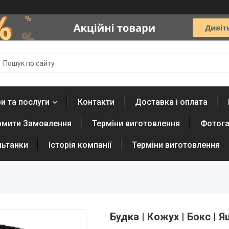
и та послуги
Контакти
Доставка і оплата
рмити Замовлення
Терміни виготовлення
Фотога
льтанки
Історія компанії
Терміни виготовлення
Будка | Кожух | Бокс | 