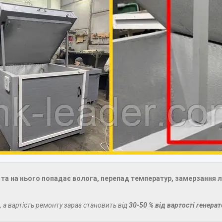
та на нього попадає волога, перепад температур, замерзання л
, а вартість ремонту зараз становить від
30-50 % від вартості генера