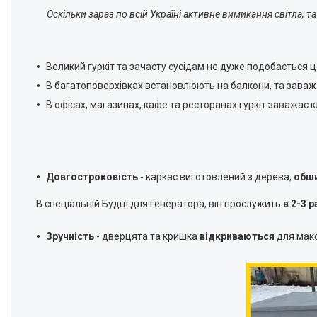
Оскільки зараз по всій Україні активне вимикання світла, 
Великий гуркіт та зачасту сусідам не дуже подобається ц
В багатоповерхівках встановлюють на балкони, та заваж
В офісах, магазинах, кафе та ресторанах гуркіт заважає
Довгостроковість
- к
аркас виготовлений з дерева,
обши
В
спеціальній Будці для генератора, він прослужить
в 2-3 
Зручність
- д
верцята та кришка
відкриваються
для макс