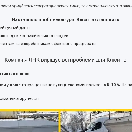
та люди придбають генератори різних типів, та встановлюють їх в часн
Наступною проблемою для Клієнта становить:
ей гучний дзвін.
ають дуже великій кількості людей.
 клієнтам та співробітникам ефективно працювати.
Компанія ЛНК вирішує всі проблеми для Клієнтів:
тий вагонкою.
рази довше
та краще ніж на вулиці. економія палива
на 5-10 %
. Не п
имальної зручності.