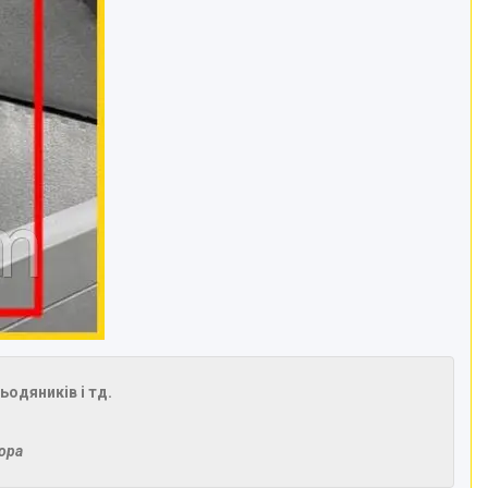
ьодяників і тд.
тора