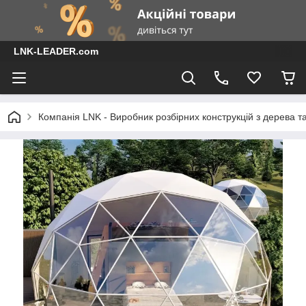
LNK-LEADER.com
Компанія LNK - Виробник розбірних конструкцій з дерева т