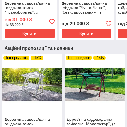
Дерев'яна садова/дачна
Дерев'яна садова/дачна
Дере
гойдалка-гамак
гойдалка "Чунга-Чанга",
гойд
"Трансформер", з
(без фарбуванням і з
фарб
фарбуванням та з
плоским дахом, без
з он
31 000
від
₴
плоским дахом
покрівлі)
29 000
від
₴
від
від 33 000 ₴
(полікарбонат)
Купити
Купити
Акційні пропозиції та новинки
Топ продажів
–15%
Топ продажів
–15%
Дерев'яна садова/дачна
Дерев'яна садова/дачна
гойдалка-гамак
гойдалка "Мадагаскар", (з