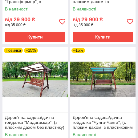
"Трансформер", з
плоским дахом і з
фарбуванням та з плоским
пластиковим шифером)
В наявності
В наявності
дахом (полікарбонат)
29 900
29 900
від
₴
від
₴
від 35 000 ₴
від 35 000 ₴
Купити
Купити
Новинка
–15%
–15%
Дерев'яна садова/дачна
Дерев'яна садова/дачна
гойдалка "Мадагаскар", (з
гойдалка "Чунга-Чанга", (с
плоским дахом без пластику)
плоким дахом, з пластиковим
шифером) - колір полісандр
В наявності
В наявності