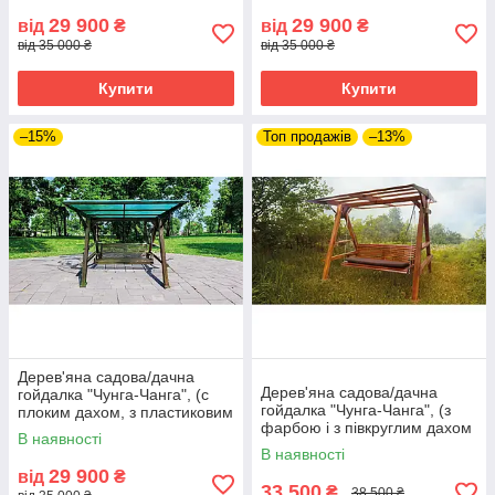
29 900
29 900
від
₴
від
₴
від 35 000 ₴
від 35 000 ₴
Купити
Купити
–15%
Топ продажів
–13%
Дерев'яна садова/дачна
Дерев'яна садова/дачна
гойдалка "Чунга-Чанга", (с
гойдалка "Чунга-Чанга", (з
плоким дахом, з пластиковим
фарбою і з півкруглим дахом
шифером) - колір горіх
В наявності
з пластмасовим шифером)
В наявності
29 900
від
₴
33 500
₴
38 500 ₴