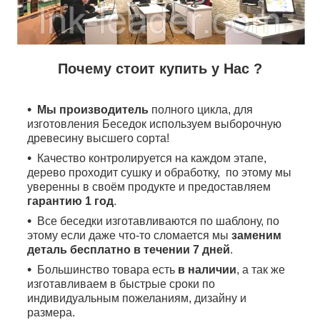
Почему стоит купить у Нас ?
Мы производитель
полного цикла, для
изготовления Беседок используем выборочную
древесину высшего сорта!
Качество контролируется на каждом этапе,
дерево проходит сушку и обработку, по этому мы
уверенны в своём продукте и предоставляем
гарантию 1 год
.
Все беседки изготавливаются по шаблону, по
этому если даже что-то сломается мы
заменим
деталь бесплатно в течении 7 дней
.
Большинство товара есть
в наличии
, а так же
изготавливаем в быстрые сроки по
индивидуальным пожеланиям, дизайну и
размера.