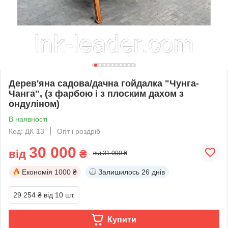
Дерев'яна садова/дачна гойдалка "Чунга-
Чанга", (з фарбою і з плоским дахом з
ондуліном)
В наявності
Код: ДК-13
Опт і роздріб
30 000
від
₴
від 31 000 ₴
Економія
1000 ₴
Залишилось
26 днів
29 254 ₴
від 10 шт.
Купити