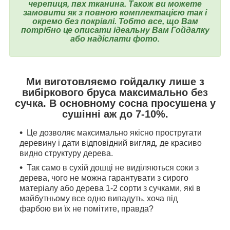
черепиця, пвх тканина. Також ви можете
замовити як з повною комплектацією так і
окремо без покрівлі. Тобто все, що Вам
потрібно це описати ідеальну Вам Гойдалку
або надіслати фото.
Ми виготовляємо гойдалку лише з
вибіркового бруса максимально без
сучка. В основному сосна просушена у
сушінні аж до 7-10%.
Це дозволяє максимально якісно простругати
деревину і дати відповідний вигляд, де красиво
видно структуру дерева.
Так само в сухій дошці не виділяються соки з
дерева, чого не можна гарантувати з сирого
матеріалу або дерева 1-2 сорти з сучками, які в
майбутньому все одно випадуть, хоча під
фарбою ви їх не помітите, правда?