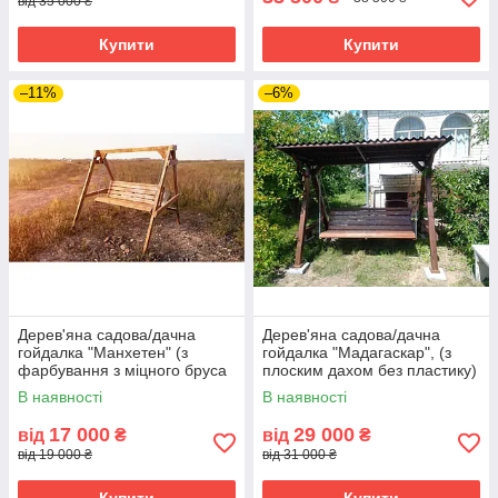
від 35 000 ₴
Купити
Купити
–11%
–6%
Дерев'яна садова/дачна
Дерев'яна садова/дачна
гойдалка "Манхетен" (з
гойдалка "Мадагаскар", (з
фарбування з міцного бруса
плоским дахом без пластику)
100 на 100 мм)
В наявності
В наявності
17 000
29 000
від
₴
від
₴
від 19 000 ₴
від 31 000 ₴