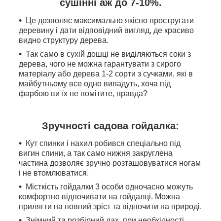
сушінні аж до 7-10%.
Це дозволяє максимально якісно простругати
деревину і дати відповідний вигляд, де красиво
видно структуру дерева.
Так само в сухій дошці не виділяються соки з
дерева, чого не можна гарантувати з сирого
матеріалу або дерева 1-2 сорти з сучками, які в
майбутньому все одно випадуть, хоча під
фарбою ви їх не помітите, правда?
Зручності садова гойдалка:
Кут спинки і нахил робився спеціально під
вигин спини, а так само нижня закруглена
частина дозволяє зручно розташовуватися ногам
і не втомлюватися.
Місткість гойдалки 3 особи одночасно можуть
комфортно відпочивати на гойдалці. Можна
прилягти на повний зріст та відпочити на природі.
Знімний та розбірний дах, при необхідності