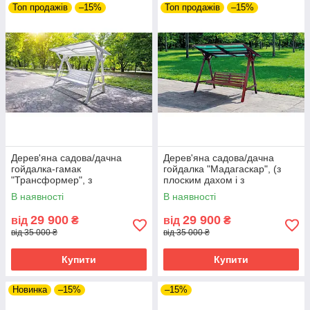
Топ продажів
–15%
Топ продажів
–15%
Дерев'яна садова/дачна
Дерев'яна садова/дачна
гойдалка-гамак
гойдалка "Мадагаскар", (з
"Трансформер", з
плоским дахом і з
фарбуванням та з плоским
пластиковим шифером)
В наявності
В наявності
дахом (полікарбонат)
29 900
29 900
від
₴
від
₴
від 35 000 ₴
від 35 000 ₴
Купити
Купити
Новинка
–15%
–15%