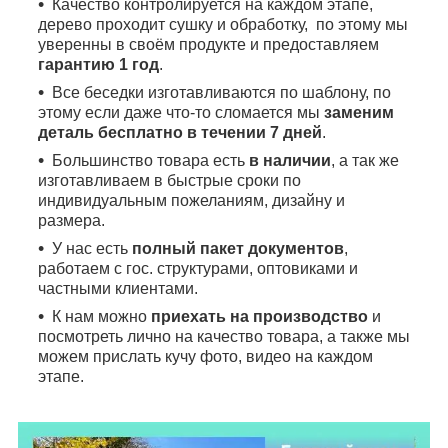
Качество контролируется на каждом этапе,
дерево проходит сушку и обработку, по этому мы
уверенны в своём продукте и предоставляем
гарантию 1 год
.
Все беседки изготавливаются по шаблону, по
этому если даже что-то сломается мы
заменим
деталь бесплатно в течении 7 дней
.
Большинство товара есть
в наличии
, а так же
изготавливаем в быстрые сроки по
индивидуальным пожеланиям, дизайну и
размера.
У нас есть
полный пакет документов
,
работаем с гос. структурами, оптовиками и
частными клиентами.
К нам можно
приехать на производство
и
посмотреть лично на качество товара, а также мы
можем прислать кучу фото, видео на каждом
этапе.