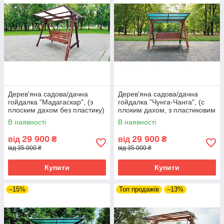
Дерев'яна садова/дачна
Дерев'яна садова/дачна
гойдалка "Мадагаскар", (з
гойдалка "Чунга-Чанга", (с
плоским дахом без пластику)
плоким дахом, з пластиковим
шифером) - колір полісандр
В наявності
В наявності
29 900
29 900
від
₴
від
₴
від 35 000 ₴
від 35 000 ₴
Купити
Купити
–15%
Топ продажів
–13%