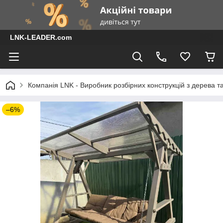
LNK-LEADER.com
Компанія LNK - Виробник розбірних конструкцій з дерева т
–6%