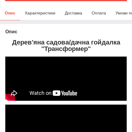
Опис
Характеристики
Доставка
Оплата
Умови п
Опис
Дерев'яна садова/дачна гойдалка
"
Трансформер
"