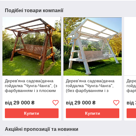
Подібні товари компанії
Дерев'яна садова/дачна
Дерев'яна садова/дачна
Дере
гойдалка "Чунга-Чанга", (з
гойдалка "Чунга-Чанга",
гойд
фарбуванням і з плоским
(без фарбуванням і з
фарб
дахом, без покрівлі)
плоским дахом, без
з он
покрівлі)
29 000
29 000
від
₴
від
₴
від
Купити
Купити
Акційні пропозиції та новинки