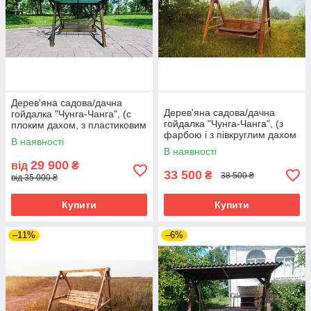
Дерев'яна садова/дачна
Дерев'яна садова/дачна
гойдалка "Чунга-Чанга", (с
гойдалка "Чунга-Чанга", (з
плоким дахом, з пластиковим
фарбою і з півкруглим дахом
шифером) - колір горіх
В наявності
з пластмасовим шифером)
В наявності
29 900
від
₴
33 500
₴
38 500 ₴
від 35 000 ₴
Купити
Купити
–11%
–6%