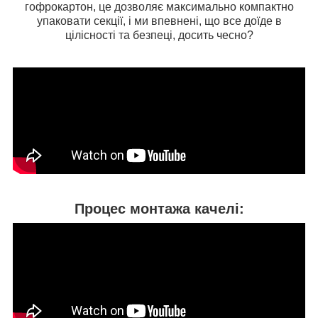
гофрокартон, це дозволяє максимально компактно
упаковати секції, і ми впевнені, що все доїде в
цілісності та безпеці, досить чесно?
Процес монтажа качелі: