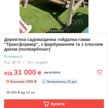
Дерев'яна садова/дачна гойдалка-гамак
"Трансформер", з фарбуванням та з плоским
дахом (полікарбонат)
В наявності
Код: ДК-43
Опт і роздріб
31 000
від
₴
від 33 000 ₴
Економія
2000 ₴
Залишилось
23 дні
30 000 ₴
від 10 шт.
Купити