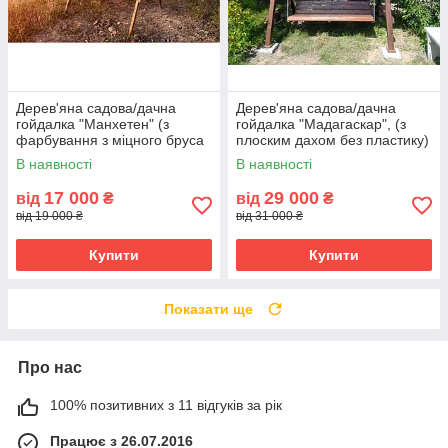
Дерев'яна садова/дачна
Дерев'яна садова/дачна
гойдалка "Манхетен" (з
гойдалка "Мадагаскар", (з
фарбування з міцного бруса
плоским дахом без пластику)
100 на 100 мм)
В наявності
В наявності
17 000
29 000
від
₴
від
₴
від 19 000 ₴
від 31 000 ₴
Купити
Купити
Показати ще
Про нас
100% позитивних з 11 відгуків за рік
Працює з 26.07.2016