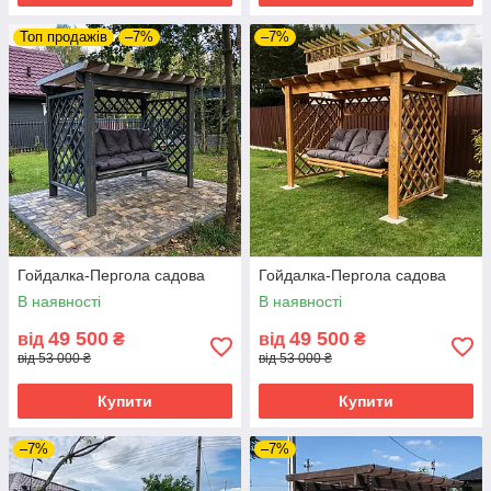
Топ продажів
–7%
–7%
Гойдалка-Пергола садова
Гойдалка-Пергола садова
В наявності
В наявності
49 500
49 500
від
₴
від
₴
від 53 000 ₴
від 53 000 ₴
Купити
Купити
–7%
–7%