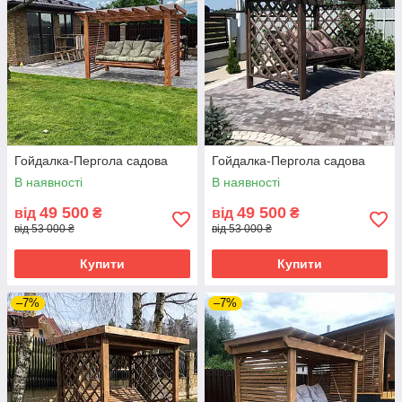
Гойдалка-Пергола садова
Гойдалка-Пергола садова
В наявності
В наявності
49 500
49 500
від
₴
від
₴
від 53 000 ₴
від 53 000 ₴
Купити
Купити
–7%
–7%