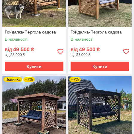
Гойдалка-Пергола садова
Гойдалка-Пергола садова
В наявності
В наявності
49 500
49 500
від
₴
від
₴
від 53 000 ₴
від 53 000 ₴
Купити
Купити
Новинка
–7%
–7%