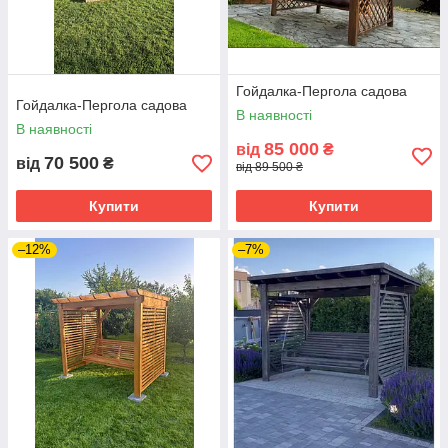
Гойдалка-Пергола садова
Гойдалка-Пергола садова
В наявності
В наявності
85 000
від
₴
70 500
від
₴
від 89 500 ₴
Купити
Купити
–12%
–7%