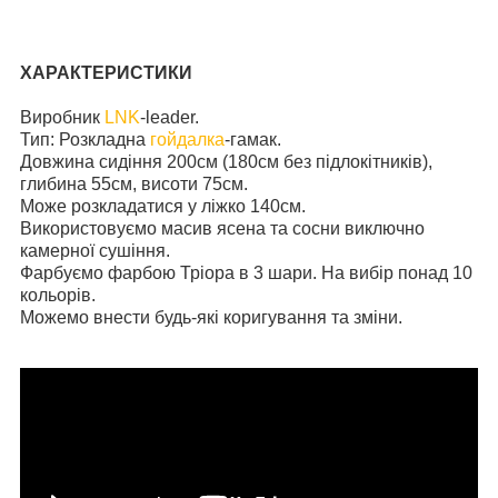
ХАРАКТЕРИСТИКИ
Виробник
LNK
-leader.
Тип: Розкладна
гойдалка
-гамак.
Довжина сидіння 200см (180см без підлокітників),
глибина 55см, висоти 75см.
Може розкладатися у ліжко 140см.
Використовуємо масив ясена та сосни виключно
камерної сушіння.
Фарбуємо фарбою Тріора в 3 шари. На вибір понад 10
кольорів.
Можемо внести будь-які коригування та зміни.