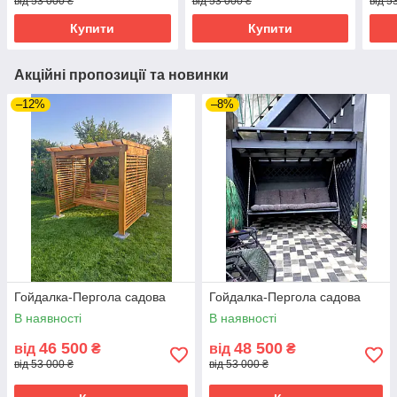
від 53 000 ₴
від 53 000 ₴
від 5
Купити
Купити
Акційні пропозиції та новинки
–12%
–8%
Гойдалка-Пергола садова
Гойдалка-Пергола садова
В наявності
В наявності
46 500
48 500
від
₴
від
₴
від 53 000 ₴
від 53 000 ₴