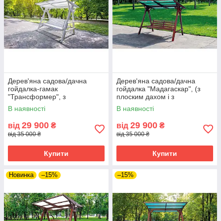
Дерев'яна садова/дачна
Дерев'яна садова/дачна
гойдалка-гамак
гойдалка "Мадагаскар", (з
"Трансформер", з
плоским дахом і з
фарбуванням та з плоским
пластиковим шифером)
В наявності
В наявності
дахом (полікарбонат)
29 900
29 900
від
₴
від
₴
від 35 000 ₴
від 35 000 ₴
Купити
Купити
Новинка
–15%
–15%