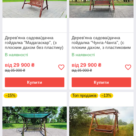
Дерев'яна садова/дачна
Дерев'яна садова/дачна
гойдалка "Мадагаскар", (з
гойдалка "Чунга-Чанга", (с
плоским дахом без пластику)
плоким дахом, з пластиковим
шифером) - колір полісандр
В наявності
В наявності
29 900
29 900
від
₴
від
₴
від 35 000 ₴
від 35 000 ₴
Купити
Купити
–15%
Топ продажів
–13%