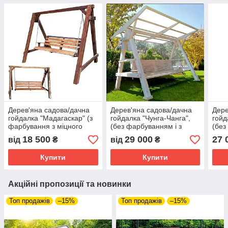
Дерев'яна садова/дачна
Дерев'яна садова/дачна
Дере
гойдалка "Мадагаскар" (з
гойдалка "Чунга-Чанга",
гойд
фарбування з міцного
(без фарбуванням і з
(без
бруса 100 на 100 мм)
плоским дахом, без
напі
18 500
29 000
27 
від
₴
від
₴
покрівлі)
покр
Купити
Купити
Акційні пропозиції та новинки
Топ продажів
–15%
Топ продажів
–15%