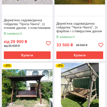
Дерев'яна садова/дачна
Дерев'яна садова/дачна
гойдалка "Чунга-Чанга", (с
гойдалка "Чунга-Чанга", (з
плоким дахом, з пластиковим
фарбою і з півкруглим дахом
шифером) - колір горіх
В наявності
з пластмасовим шифером)
В наявності
29 900
від
₴
33 500
₴
38 500 ₴
від 35 000 ₴
Купити
Купити
–6%
–6%