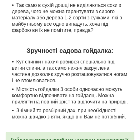
Так само в сухій дошці не виділяються соки з
дерева, чого не можна гарантувати з сирого
матеріалу або дерева 1-2 сорти з сучками, які в
майбутньому все одно випадуть, хоча під
фарбою ви їх не помітите, правда?
Зручності садова гойдалка:
Кут спинки і нахил робився спеціально під
вигин спини, а так само нижня закруглена
частина дозволяє зручно розташовуватися ногам
і не втомлюватися.
Місткість гойдалки 3 особи одночасно можуть
комфортно відпочивати на гойдалці. Можна
прилягти на повний зріст та відпочити на природі.
Знімний та розбірний дах, при необхідності
можна швидко зняти, якщо він Вам не потрібний.
Гойдалка можна зробити гамаком розклавши її