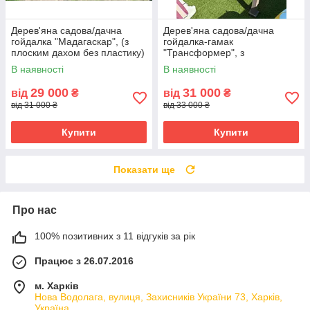
Дерев'яна садова/дачна
Дерев'яна садова/дачна
гойдалка "Мадагаскар", (з
гойдалка-гамак
плоским дахом без пластику)
"Трансформер", з
фарбуванням та з плоским
В наявності
В наявності
дахом (полікарбонат)
29 000
31 000
від
₴
від
₴
від 31 000 ₴
від 33 000 ₴
Купити
Купити
Показати ще
Про нас
100% позитивних з 11 відгуків за рік
Працює з 26.07.2016
м. Харків
Нова Водолага, вулиця, Захисників України 73, Харків,
Україна