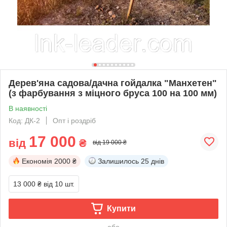
Дерев'яна садова/дачна гойдалка "Манхетен"
(з фарбування з міцного бруса 100 на 100 мм)
В наявності
Код: ДК-2
Опт і роздріб
17 000
від
₴
від 19 000 ₴
Економія
2000 ₴
Залишилось
25 днів
13 000 ₴
від 10 шт.
Купити
або