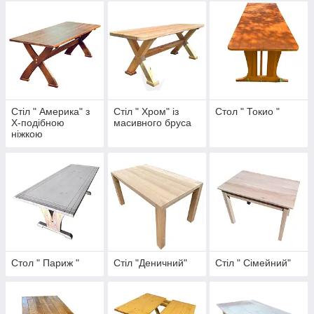
Стіл " Америка" з
Стіл " Хром" із
Стол " Токио "
Х-подібною
масивного бруса
ніжкою
Стол " Париж "
Стіл "Деничний"
Стіл " Сімейний"