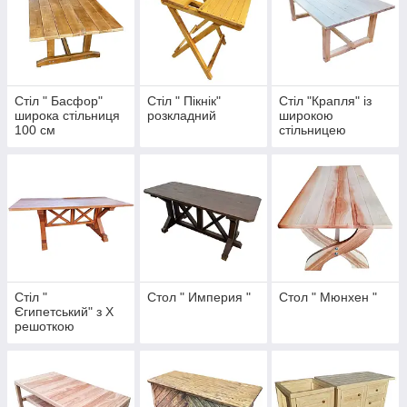
Стіл " Басфор"
Стіл " Пікнік"
Стіл "Крапля" із
широка стільниця
розкладний
широкою
100 см
стільницею
Стіл "
Стол " Империя "
Стол " Мюнхен "
Єгипетський" з Х
решоткою