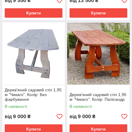
9 550
13 500
від
₴
від
₴
Купити
Купити
Дерев'яний садовий стіл 1,95
м "Чикаго". Колір: Без
Дерев'яний садовий стіл 1,95
фарбування
м "Чикаго". Колір: Палісандр
В наявності
В наявності
9 000
9 000
від
₴
від
₴
Купити
Купити