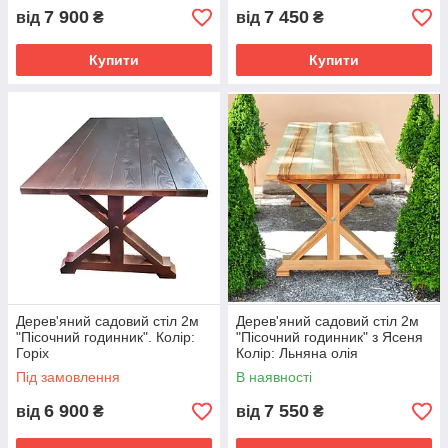
7 900
7 450
від
₴
від
₴
Купити
Купити
Дерев'яний садовий стіл 2м
Дерев'яний садовий стіл 2м
"Пісочний годинник". Колір:
"Пісочний годинник" з Ясеня
Горіх
Колір: Льняна олія
Під замовлення
В наявності
6 900
7 550
від
₴
від
₴