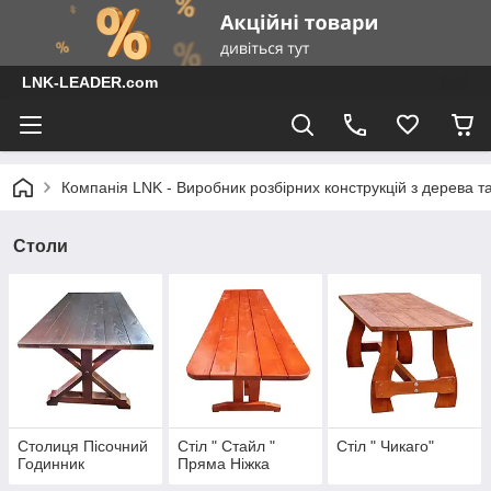
LNK-LEADER.com
Компанія LNK - Виробник розбірних конструкцій з дерева т
Столи
Столиця Пісочний
Стіл " Стайл "
Стіл " Чикаго"
Годинник
Пряма Ніжка