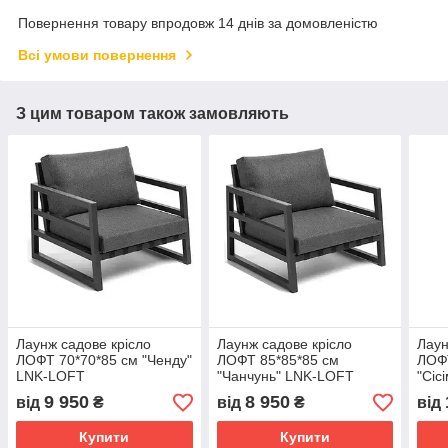
Повернення товару впродовж 14 днів за домовленістю
Всі умови повернення
З цим товаром також замовляють
Лаунж садове крісло
Лаунж садове крісло
Лаун
ЛОФТ 70*70*85 см "Ченду"
ЛОФТ 85*85*85 см
ЛОФТ
LNK-LOFT
"Чанчунь" LNK-LOFT
"Сіс
9 950
8 950
від
₴
від
₴
від
Купити
Купити