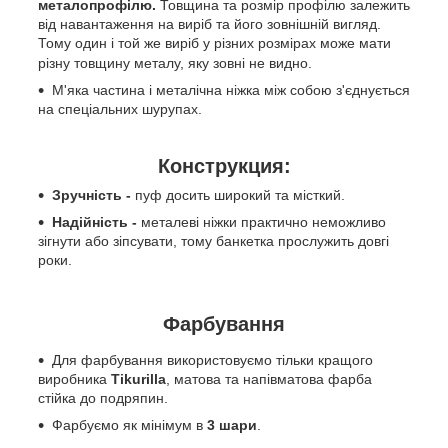
металопрофілю.
Товщина та розмір профілю залежить
від навантаження на виріб та його зовнішній вигляд.
Тому один і той же виріб у різних розмірах може мати
різну товщину металу, яку зовні не видно.
М'яка частина і металічна ніжка між собою з'єднується
на спеціальних шурупах.
Конструкция:
Зручність -
пуф досить широкий та місткий.
Надійність -
металеві ніжки практично неможливо
зігнути або зіпсувати, тому банкетка прослужить довгі
роки.
Фарбування
Для фарбування використовуємо тільки кращого
виробника
Tikurilla
, матова та напівматова фарба
стійка до подряпин.
Фарбуємо як мінімум в
3 шари
.