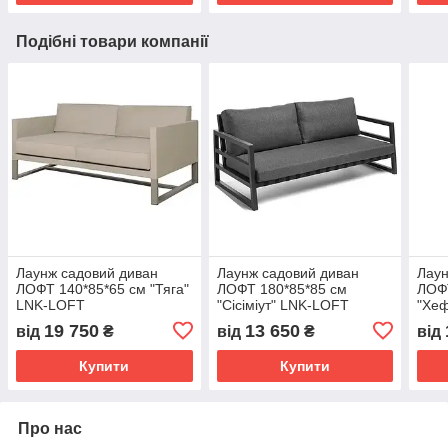
Подібні товари компанії
Лаунж садовий диван
Лаунж садовий диван
Лаун
ЛОФТ 140*85*65 см "Тяга"
ЛОФТ 180*85*85 см
ЛОФТ
LNK-LOFT
"Сісіміут" LNK-LOFT
"Хе
19 750
13 650
від
₴
від
₴
від
Купити
Купити
Про нас