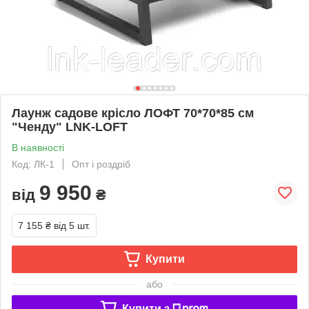
Лаунж садове крісло ЛОФТ 70*70*85 см
"Ченду" LNK-LOFT
В наявності
Код: ЛК-1
Опт і роздріб
9 950
від
₴
7 155 ₴
від 5 шт.
Купити
або
Купити з