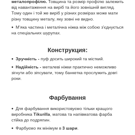
металопрофілю.
Товщина та розмір профілю залежить
від навантаження на виріб та його зовнішній вигляд.
Тому один і той же виріб у різних розмірах може мати
різну товщину металу, яку зовні не видно.
М'яка частина і металічна ніжка між собою з'єднується
на спеціальних шурупах.
Конструкция:
Зручність -
пуф досить широкий та місткий.
Надійність -
металеві ніжки практично неможливо
зігнути або зіпсувати, тому банкетка прослужить довгі
роки.
Фарбування
Для фарбування використовуємо тільки кращого
виробника
Tikurilla
, матова та напівматова фарба
стійка до подряпин.
Фарбуємо як мінімум в
3 шари
.