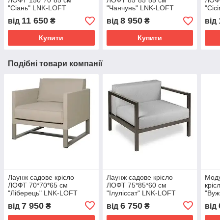
ЛОФТ 150*70*85 см
ЛОФТ 85*85*85 см
ЛОФТ
"Сіань" LNK-LOFT
"Чанчунь" LNK-LOFT
"Сіс
11 650
8 950
від
₴
від
₴
від
Купити
Купити
Подібні товари компанії
Лаунж садове крісло
Лаунж садове крісло
Моду
ЛОФТ 70*70*65 см
ЛОФТ 75*85*60 см
кріс
"Ліберець" LNK-LOFT
"Ілуліссат" LNK-LOFT
"Ву
7 950
6 750
від
₴
від
₴
від