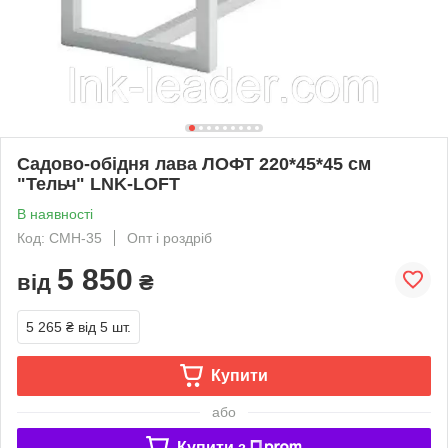
Садово-обідня лава ЛОФТ 220*45*45 см
"Тельч" LNK-LOFT
В наявності
Код: СМН-35
Опт і роздріб
5 850
від
₴
5 265 ₴
від 5 шт.
Купити
або
Купити з