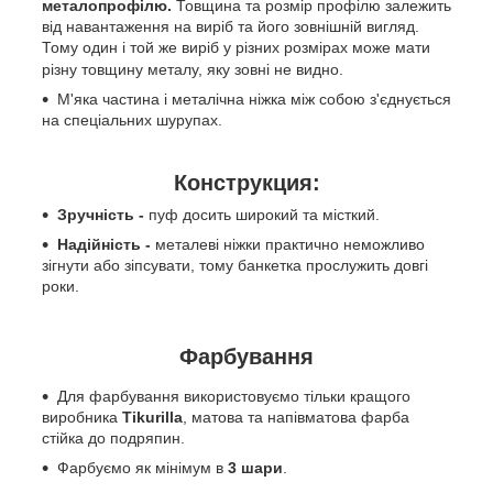
металопрофілю.
Товщина та розмір профілю залежить
від навантаження на виріб та його зовнішній вигляд.
Тому один і той же виріб у різних розмірах може мати
різну товщину металу, яку зовні не видно.
М'яка частина і металічна ніжка між собою з'єднується
на спеціальних шурупах.
Конструкция:
Зручність -
пуф досить широкий та місткий.
Надійність -
металеві ніжки практично неможливо
зігнути або зіпсувати, тому банкетка прослужить довгі
роки.
Фарбування
Для фарбування використовуємо тільки кращого
виробника
Tikurilla
, матова та напівматова фарба
стійка до подряпин.
Фарбуємо як мінімум в
3 шари
.