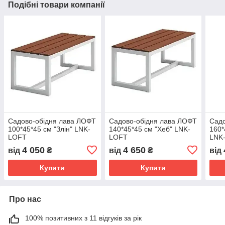
Подібні товари компанії
Садово-обідня лава ЛОФТ
Садово-обідня лава ЛОФТ
Садо
100*45*45 см "Злін" LNK-
140*45*45 см "Хеб" LNK-
160*
LOFT
LOFT
LNK
4 050
4 650
від
₴
від
₴
від
Купити
Купити
Про нас
100% позитивних з 11 відгуків за рік