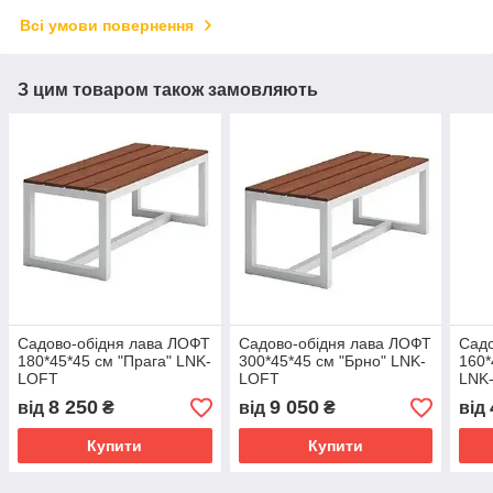
Всі умови повернення
З цим товаром також замовляють
Садово-обідня лава ЛОФТ
Садово-обідня лава ЛОФТ
Садо
180*45*45 см "Прага" LNK-
300*45*45 см "Брно" LNK-
160*
LOFT
LOFT
LNK
8 250
9 050
від
₴
від
₴
від
Купити
Купити