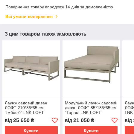
Повернення товару впродовж 14 днів за домовленістю
Всі умови повернення
З цим товаром також замовляють
Лаунж садовий диван
Модульний лаунж садовий
Лаун
ЛОФТ 210*85*65 см
диван ЛОФТ 85*185*65 см
ЛОФТ
"Імбосіб" LNK-LOFT
"Тарак" LNK-LOFT
LNK
25 650
21 050
від
₴
від
₴
від
Купити
Купити