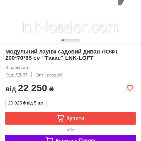
Модульний лаунж садовий диван ЛОФТ
200*70*65 см "Такас" LNK-LOFT
В наявності
Код: ЛД-37
Опт і роздріб
22 250
від
₴
20 025 ₴
від 5 шт.
Купити
або
Купити з