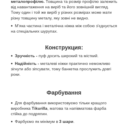
металопрофілю.
Товщина та розмір профілю залежить
від навантаження на виріб та його зовнішній вигляд.
Тому один і той же виріб у різних розмірах може мати
різну товщину металу, яку зовні не видно.
М'яка частина і металічна ніжка між собою з'єднується
на спеціальних шурупах.
Конструкция:
Зручність -
пуф досить широкий та місткий.
Надійність -
металеві ніжки практично неможливо
зігнути або зіпсувати, тому банкетка прослужить довгі
роки.
Фарбування
Для фарбування використовуємо тільки кращого
виробника
Tikurilla
, матова та напівматова фарба
стійка до подряпин.
Фарбуємо як мінімум в
3 шари
.