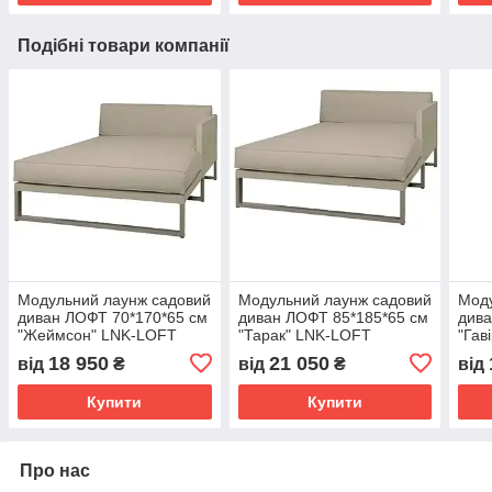
Подібні товари компанії
Модульний лаунж садовий
Модульний лаунж садовий
Моду
диван ЛОФТ 70*170*65 см
диван ЛОФТ 85*185*65 см
дива
"Жеймсон" LNK-LOFT
"Тарак" LNK-LOFT
"Гав
18 950
21 050
від
₴
від
₴
від
Купити
Купити
Про нас