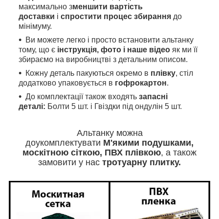
максимально з
меншити вартість
доставки
і
спростити процес збирання
до
мінімуму.
Ви можете легко і просто встановити альтанку
тому, що є
інструкція, фото і наше відео
як
ми
її
збираємо на виробництві з детальним описом.
Кожну деталь пакуються окремо в
плівку
, стіл
додатково упаковується в
гофрокартон
.
До комплектації також входять
запасні
деталі:
Болти 5 шт. і Гвіздки під ондулін 5 шт.
Альтанку можна
доукомплектувати
М'якими
подушками,
москітною сіткою, ПВХ плівкою
, а також
замовити у нас
тротуарну плитку.