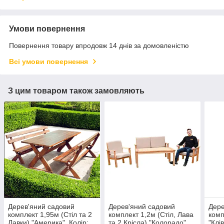
Умови повернення
Повернення товару впродовж 14 днів за домовленістю
Всі умови повернення
З цим товаром також замовляють
Дерев'яний садовий
Дерев'яний садовий
Дере
комплект 1,95м (Стіл та 2
комплект 1,2м (Стіл, Лава
комп
Лавки) "Америка". Колір:
та 2 Крісла) "Колорадо".
"Клі