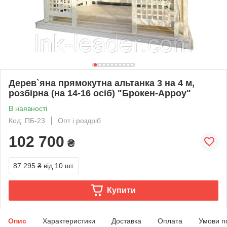
Дерев`яна прямокутна альтанка 3 на 4 м,
розбірна (на 14-16 осіб) "Брокен-Арроу"
В наявності
Код: ПБ-23
Опт і роздріб
102 700
₴
87 295 ₴
від 10 шт.
Купити
Опис
Характеристики
Доставка
Оплата
Умови п