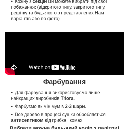
Кожну з
секцій
Ви можете вибрати під свої
побажання: (відкритого типу, закритого типу,
решітку та будь-якого з представлених Нам
варіантів або по фото)
Фарбування
Для фарбування
використовуємо л
ише
найкращих виробників
Triora.
Фарбуємо як мінімум в
2-3 шари
.
Все дерево в процесі сушки обробляється
антисептиком
від грибка і комах.
Вибрати можна будь-який колір з палітри!