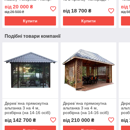
Палісандр
Колір: Льняна олія
20 000
від
₴
від
18 700
від
₴
від 26 500 ₴
від 5
Купити
Купити
Подібні товари компанії
Дерев`яна прямокутна
Дерев`яна прямокутна
Дере
альтанка 3 на 4 м,
альтанка 3 на 4 м,
альт
розбірна (на 14-16 осіб)
розбірна (на 14-16 осіб)
розб
"Грешем"
"Саут-Бенд"
142 700
210 000
від
₴
від
₴
від