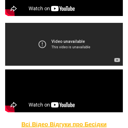
Всі Відео Відгуки про Бе
сідки