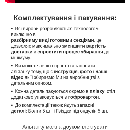
Комплектування і пакування:
Всі вироби розробляються технологом
виключно в
разбірниму виді готовими секціями
, це
дозволяє максимально з
меншити вартість
доставки
и
спростити процес збирання
до
мінімуму.
Ви можете легко і просто встановити
альтанку тому, що є і
нструкція, фото і наше
відео
як її збираємо Ми на виробництві з
детальним описом.
Кожна деталь пакуються окремо в
плівку
, стіл
додатково упаковується в
гофрокартон
.
До комплектації також йдуть
запасні
деталі:
Болти 5 шт. і Гвіздки під ондулін 5 шт.
Альтанку можна доукомплектувати