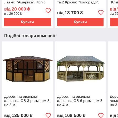
Лавки) "Америка". Колір:
та 2 Крісла) "Колорадо".
"Клі
Палісандр
Колір: Льняна олія
20 000
від
₴
від
18 700
від
₴
від 26 500 ₴
від 5
Купити
Купити
Подібні товари компанії
Дерев'яна овальна
Дерев'яна овальна
Дере
альтанка ОБ-3 розміром 5
альтанка ОБ-6 розміром 5
альт
на 3 м.
на 4 м.
на 3
135 000
168 500
від
₴
від
₴
від