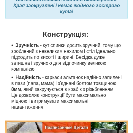
Края заокруглені і немає жодного гострого
кута!
Конструкція:
Зручність
- кут спинки досить зручний, тому що
зроблений з невеликим нахилом і стіл ідеально
підходить по висоті і ширині. Бесідка дуже
затишна і зручною для відпочинку великою
компанією.
Надійність
- каркаси альтанок надійно запилені
в пази (папа, мама) і з'єднані болтом товщиною
8мм
, який закручується в крабік з різьбленням.
Це дозволяє конструкції бути максимально
міцною і витримувати максимальні
навантаження.