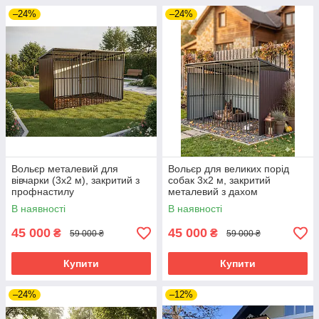
–24%
–24%
Вольєр металевий для
Вольєр для великих порід
вівчарки (3х2 м), закритий з
собак 3х2 м, закритий
профнастилу
металевий з дахом
В наявності
В наявності
45 000
45 000
₴
₴
59 000 ₴
59 000 ₴
Купити
Купити
–24%
–12%