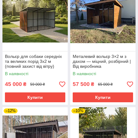
Вольєр для собаки середніх
Металевий вольєр 3×2 м з
та великих порід 3х2 м
дахом — міцний, розбірний |
(повний захист від вітру)
Від виробника
В наявності
В наявності
45 000
57 500
₴
₴
59 000 ₴
65 000 ₴
Купити
Купити
–12%
–10%