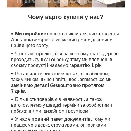
Чому варто купити у нас?
Ми виробник
повного циклу, для виготовлення
Альтанок використовуємо вибіркову деревину
найвищого сорту!
Якість контролюється на кожному етапі, дерево
проходить сушку і обробку, тому ми впевнені в
своєму продукті і надаємо
гарантію 1 рік
.
Всі альтанки виготовляються за шаблоном,
таким чином, якщо навіть щось зламається ми
замінимо деталі безкоштовно протягом
7 днів
.
Більшість товарів є в наявності, а також
виготовляємо у швидкі терміни за особистими
побажаннями, дизайном і розміром.
У нас є
повний пакет документів,
тому
ми
працюємо з держ. структурами, оптовиками і
приватними клієнтами.