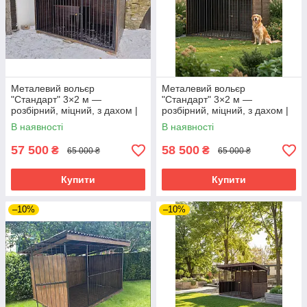
Металевий вольєр
Металевий вольєр
"Стандарт" 3×2 м —
"Стандарт" 3×2 м —
розбірний, міцний, з дахом |
розбірний, міцний, з дахом |
Вольєри від виробника
Вольєри від виробника
В наявності
В наявності
57 500
58 500
₴
₴
65 000 ₴
65 000 ₴
Купити
Купити
–10%
–10%