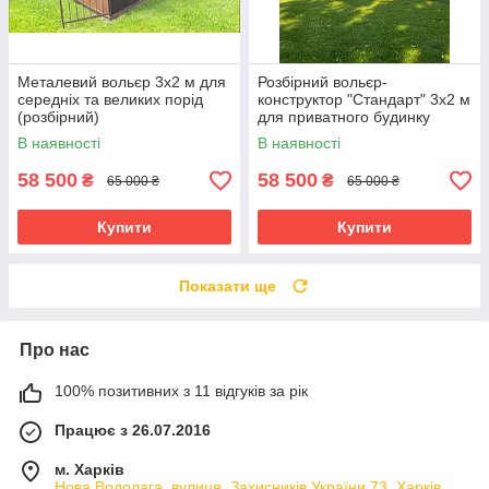
Металевий вольєр 3х2 м для
Розбірний вольєр-
середніх та великих порід
конструктор "Стандарт" 3х2 м
(розбірний)
для приватного будинку
В наявності
В наявності
58 500
58 500
₴
₴
65 000 ₴
65 000 ₴
Купити
Купити
Показати ще
Про нас
100% позитивних з 11 відгуків за рік
Працює з 26.07.2016
м. Харків
Нова Водолага, вулиця, Захисників України 73, Харків,