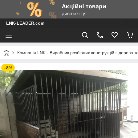
LNK-LEADER.com
Компанія LNK - Виробник розбірних конструкцій з дерева т
–8%