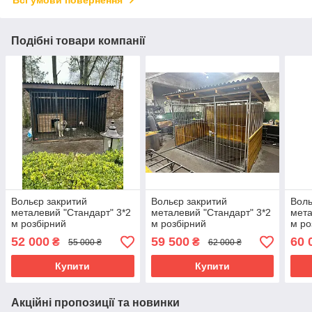
Подібні товари компанії
Вольєр закритий
Вольєр закритий
Воль
металевий "Стандарт" 3*2
металевий "Стандарт" 3*2
мета
м розбірний
м розбірний
м ро
52 000
59 500
60 
₴
₴
55 000 ₴
62 000 ₴
Купити
Купити
Акційні пропозиції та новинки