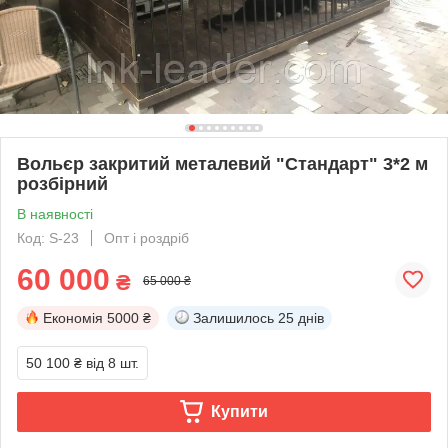
Вольєр закритий металевий "Стандарт" 3*2 м
розбірний
В наявності
Код: S-23
Опт і роздріб
60 000
₴
65 000 ₴
Економія
5000 ₴
Залишилось
25 днів
50 100 ₴
від 8 шт.
Купити