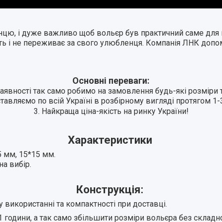
ю, і дуже важливо щоб вольєр був практичний саме для ва
ить і не переживає за свого улюбленця. Компанія ЛНК допо
Основні переваги:
 наявності так само робимо на замовлення будь-які розміри 
ставляємо по всій Україні в розбірному вигляді протягом 1-3
3. Найкраща ціна-якість на ринку України!
Характеристики
5 мм, 15*15 мм.
на вибір.
Конструкція:
у використанні та компактності при доставці.
 години, а так само збільшити розміри вольєра без складн