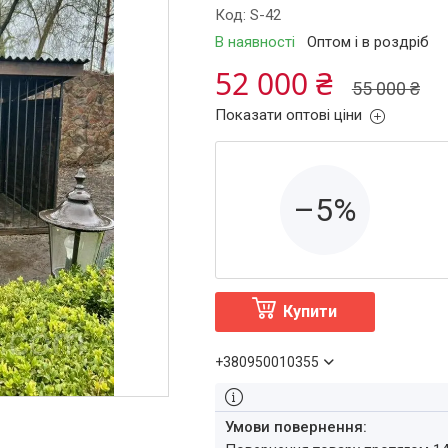
Код:
S-42
В наявності
Оптом і в роздріб
52 000 ₴
55 000 ₴
Показати оптові ціни
–5%
Купити
+380950010355