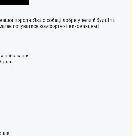
шої породи. Якщо собаці добре у теплій будці та
магає почуватися комфортно і вихованцям і
та побажання.
 днів.
ощів.