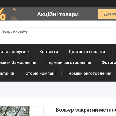
и та послуги
Контакти
Доставка і оплата
рмити Замовлення
Терміни виготовлення
Фотога
льтанки
Історія компанії
Терміни виготовлення
Вольєр закритий метале