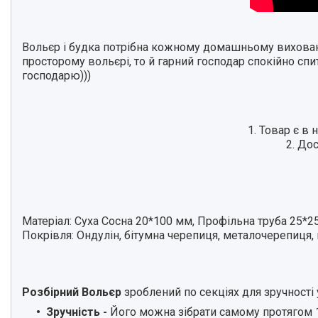
Вольєр і будка потрібна кожному домашньому вихованц
просторому вольєрі, то й гарний господар спокійно сп
господарю)))
1. Товар є в
2. До
Матеріал: Суха Сосна 20*100 мм, Профільна труба 25*2
Покрівля: Ондулін, бітумна черепиця, металочерепиця, 
Розбірний Вольєр
зроблений по секціях для зручності 
Зручність -
Його можна зібрати самому протягом 1