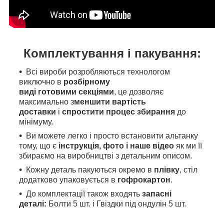
Комплектування і пакування:
Всі вироби розробляються технологом
виключно в
розбірному
виді готовими секціями
, це дозволяє
максимально з
меншити вартість
доставки
і
спростити процес збирання
до
мінімуму.
Ви можете легко і просто встановити альтанку
тому, що є
інструкція, фото і наше відео
як
ми
її
збираємо на виробництві з детальним описом.
Кожну деталь пакуються окремо в
плівку
, стіл
додатково упаковується в
гофрокартон
.
До комплектації також входять
запасні
деталі:
Болти 5 шт. і Гвіздки під ондулін 5 шт.