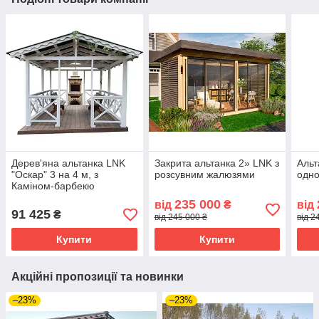
Дерев'яна альтанка LNK
Закрита альтанка 2» LNK з
Альт
"Оскар" 3 на 4 м, з
розсувним жалюзями
одно
Каміном-барбекю
розбірна (на 14-16 осіб)
235 000
від
₴
від
(Б-К2)
91 425
₴
від 245 000 ₴
від 2
Купити
Купити
Акційні пропозиції та новинки
–23%
–23%