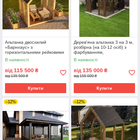
Альтанка двосхилий
Дерев'яна альтанка 3 на 3 м,
«Барнхаус» з
розбірна (на 10-12 осіб) з
горизонтальними рейковими
фарбуванням,
стінками 3 х 2,8 м
В наявності
В наявності
115 500
135 000
від
₴
від
₴
від 135 500 ₴
від 155 000 ₴
Купити
Купити
–12%
–12%