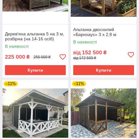
Альтанка двосхилий
Дерев'яна альтанка 5 на 3 м,
«Барнхаус» 3 х 2,8 м
розбірна (на 14-16 осіб)
В наявності
В наявності
152 500
від
₴
225 000
₴
255 000 ₴
від 172 500 ₴
Купити
Купити
–11%
–11%