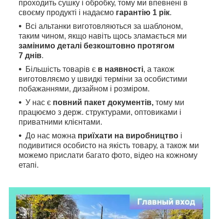
проходить сушку і обробку, тому ми впевнені в
своєму продукті і надаємо
гарантію 1 рік
.
Всі альтанки виготовляються за шаблоном,
таким чином, якщо навіть щось зламається ми
замінимо деталі безкоштовно протягом
7 днів
.
Більшість товарів є
в наявності
, а також
виготовляємо у швидкі терміни за особистими
побажаннями, дизайном і розміром.
У нас є
повний пакет документів,
тому
ми
працюємо з держ. структурами, оптовиками і
приватними клієнтами.
До нас можна
приїхати на виробництво
і
подивитися особисто на якість товару, а також ми
можемо прислати багато фото, відео на кожному
етапі.