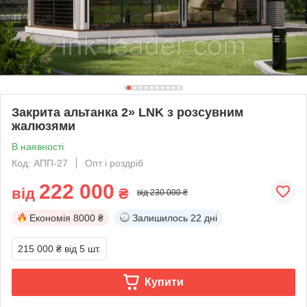
Закрита альтанка 2» LNK з розсувним
жалюзями
В наявності
Код: АПП-27
Опт і роздріб
222 000
від
₴
від 230 000 ₴
Економія
8000 ₴
Залишилось
22 дні
215 000 ₴
від 5 шт.
Купити