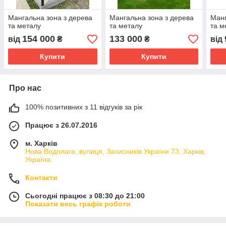
Мангальна зона з дерева
Мангальна зона з дерева
Манг
та металу
та металу
та м
154 000
133 000
від
₴
₴
від
Купити
Купити
Про нас
100% позитивних з 11 відгуків за рік
Працює з 26.07.2016
м. Харків
Нова Водолага, вулиця, Захисників України 73, Харків,
Україна
Контакти
Сьогодні працює з 08:30 до 21:00
Показати весь графік роботи