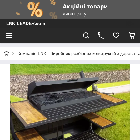
LNK-LEADER.com
Компанія LNK - Виробник розбірних конструкцій з дерева т