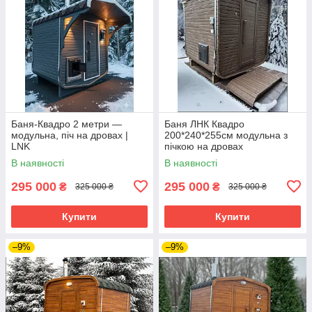
Баня-Квадро 2 метри —
Баня ЛНК Квадро
модульна, піч на дровах |
200*240*255см модульна з
LNK
пічкою на дровах
В наявності
В наявності
295 000
295 000
₴
₴
325 000 ₴
325 000 ₴
Купити
Купити
–9%
–9%