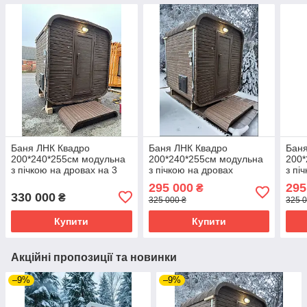
Баня ЛНК Квадро
Баня ЛНК Квадро
Баня
200*240*255см модульна
200*240*255см модульна
200*
з пічкою на дровах на 3
з пічкою на дровах
з пі
людини
295 000
295
₴
330 000
₴
325 000 ₴
325 0
Купити
Купити
Акційні пропозиції та новинки
–9%
–9%