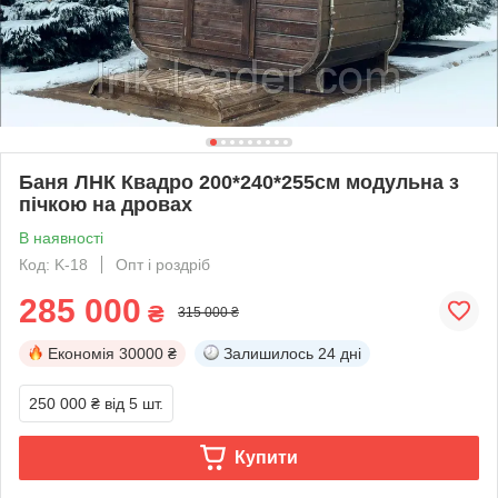
Баня ЛНК Квадро 200*240*255см модульна з
пічкою на дровах
В наявності
Код: K-18
Опт і роздріб
285 000
₴
315 000 ₴
Економія
30000 ₴
Залишилось
24 дні
250 000 ₴
від 5 шт.
Купити