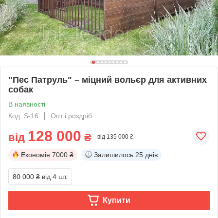
"Пес Патруль" – міцний вольєр для активних
собак
В наявності
Код: S-16
Опт і роздріб
128 000
від
₴
від 135 000 ₴
Економія
7000 ₴
Залишилось
25 днів
80 000 ₴
від 4 шт.
Купити