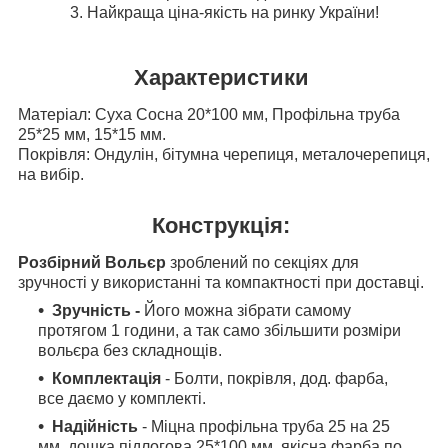
3. Найкраща ціна-якість на ринку України!
Характеристики
Матеріал: Суха Сосна 20*100 мм, Профільна труба
25*25 мм, 15*15 мм.
Покрівля: Ондулін, бітумна черепиця, металочерепиця,
на вибір.
Конструкція:
Розбірний Вольєр
зроблений по секціях для
зручності у використанні та компактності при доставці.
Зручність -
Його можна зібрати самому
протягом 1 години, а так само збільшити розміри
вольєра без складнощів.
Комплектація
- Болти, покрівля, дод. фарба,
все даємо у комплекті.
Надійність
- Міцна профільна труба 25 на 25
мм, дошка підлогова 25*100 мм, якісна фарба по