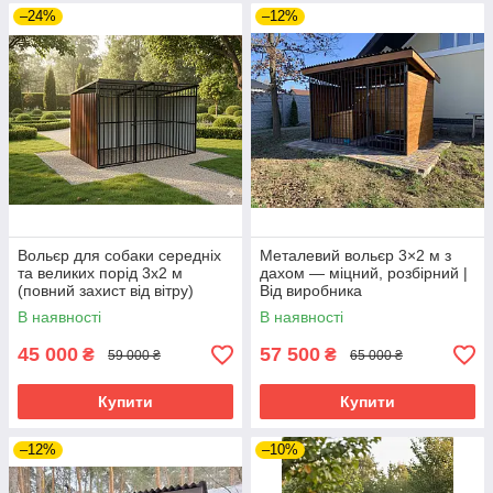
–24%
–12%
Вольєр для собаки середніх
Металевий вольєр 3×2 м з
та великих порід 3х2 м
дахом — міцний, розбірний |
(повний захист від вітру)
Від виробника
В наявності
В наявності
45 000
57 500
₴
₴
59 000 ₴
65 000 ₴
Купити
Купити
–12%
–10%