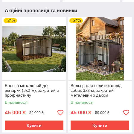
Акційні пропозиції та новинки
–24%
–24%
Вольєр металевий для
Вольєр для великих порід
вівчарки (3х2 м), закритий з
собак 3х2 м, закритий
профнастилу
металевий з дахом
В наявності
В наявності
45 000
45 000
₴
₴
59 000 ₴
59 000 ₴
Купити
Купити