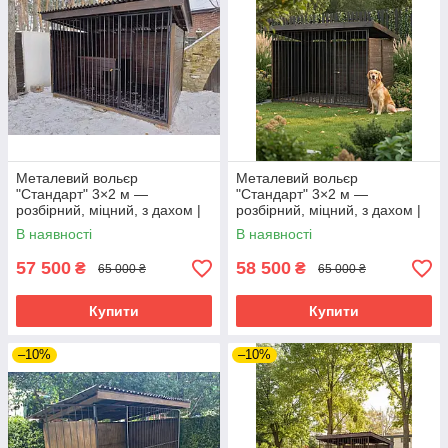
Металевий вольєр
Металевий вольєр
"Стандарт" 3×2 м —
"Стандарт" 3×2 м —
розбірний, міцний, з дахом |
розбірний, міцний, з дахом |
Вольєри від виробника
Вольєри від виробника
В наявності
В наявності
57 500
58 500
₴
₴
65 000 ₴
65 000 ₴
Купити
Купити
–10%
–10%