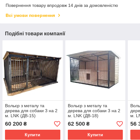
Повернення товару впродовж 14 днів за домовленістю
Всі умови повернення
Подібні товари компанії
Вольєр з металу та
Вольєр з металу та
Воль
дерева для собаки 3 на 2
дерева для собаки 3 на 2
дере
м. LNK (ДВ-15)
м. LNK (ДВ-18)
м. L
60 200
62 500
56 
₴
₴
Купити
Купити