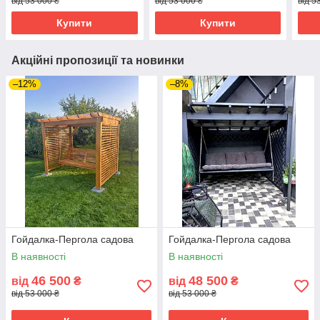
від 53 000 ₴
від 53 000 ₴
від 5
Купити
Купити
Акційні пропозиції та новинки
–12%
–8%
Гойдалка-Пергола садова
Гойдалка-Пергола садова
В наявності
В наявності
46 500
48 500
від
₴
від
₴
від 53 000 ₴
від 53 000 ₴