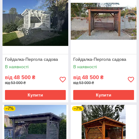
Гойдалка-Пергола садова
Гойдалка-Пергола садова
В наявності
В наявності
48 500
48 500
від
₴
від
₴
від 53 000 ₴
від 53 000 ₴
Купити
Купити
–7%
–7%