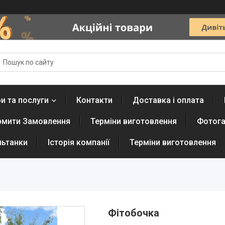
и та послуги
Контакти
Доставка і оплата
рмити Замовлення
Терміни виготовлення
Фотога
льтанки
Історія компанії
Терміни виготовлення
Фітобочка