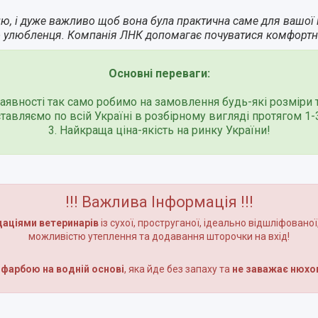
 і дуже важливо щоб вона була практична саме для вашої по
го улюбленця. Компанія ЛНК допомагає почуватися комфортно
Основні переваги:
 наявності так само робимо на замовлення будь-які розміри 
ставляємо по всій Україні в розбірному вигляді протягом 1-3
3. Найкраща ціна-якість на ринку України!
!!! Важлива Інформація !!!
даціями ветеринарів
із сухої, проструганої, ідеально відшліфованої
можливістю утеплення та додавання шторочки на вхід!
фарбою на водній основі
, яка йде без запаху та
не заважає нюхо