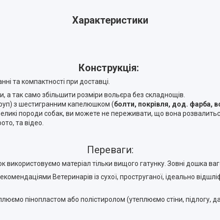
Характеристики
Конструкція:
анні та компактності при доставці.
, а так само збільшити розміри вольєра без складнощів.
руп) з шестигранним капелюшком (
болти, покрівля, дод. фарба, 
еликі породи собак, ви можете не переживати, що вона розвалить
фото, та відео.
Переваги:
ок використовуємо матеріал тільки вищого гатунку. Зовні дошка ва
 рекомендаціями Ветеринарів із сухої, проструганої, ідеально відшл
люємо пінопластом або полістиролом (утеплюємо стіни, підлогу, да