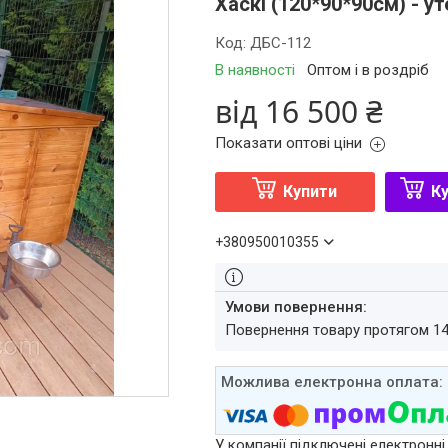
Хаскі (120*90*90см) - у
Код:
ДБС-112
В наявності
Оптом і в роздріб
від
16 500 ₴
Показати оптові ціни
Купити
Ку
+380950010355
повернення товару протягом 1
У компанії підключені електронні