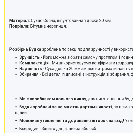
Матеріал:
Сухая Сосна, шпунтованная доски 20 мм.
Покрівля:
Бітумна черепиця.
Розбірна Будка
зроблена по секціях для зручності у використ
Зручність -
Його можна зібрати самому протягом 1 години
Комплектація
- Ми використовуємо конфірмати (єврошу
Надійність
- Суха дошка 20 мм зможе витримати навіть в
Збирання
-
Всі деталі підписані, є інструкція зі збирання, 
Ми є виробником повного циклу
, для виготовлення буд
Будки зроблені за всіма стандартами якості
, за всіма
щілин.
Можливе утеплення та додавання шторок на вхід!
Утеп
Всередині обшито двп, фанера або осб.