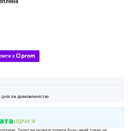
теплена
пити з
4 днів
за домовленістю
 платежі. Тепер ви можете купити будь-який товар не