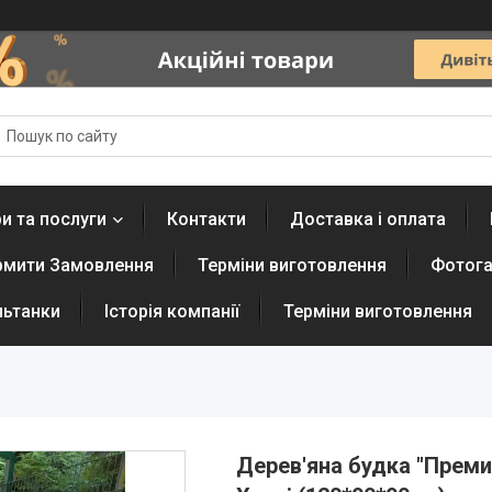
и та послуги
Контакти
Доставка і оплата
рмити Замовлення
Терміни виготовлення
Фотога
льтанки
Історія компанії
Терміни виготовлення
Дерев'яна будка "Преми