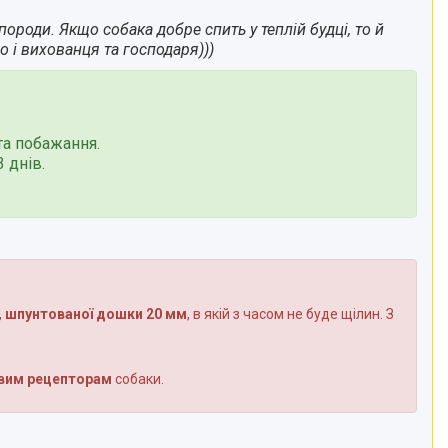
роди. Якщо собака добре спить у теплій будці, то й
 і вихованця та господаря)))
та побажання.
 днів.
,
шпунтованої дошки 20 мм
, в якій з часом не буде щілин. З
вим рецепторам
собаки.