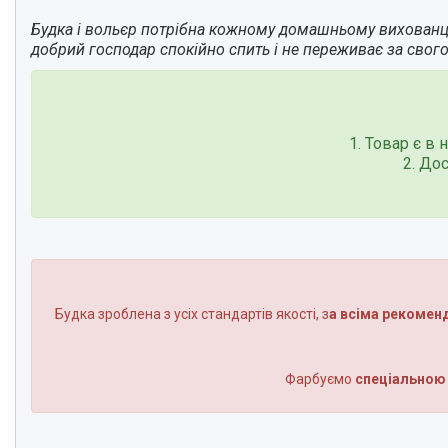
Будка і вольєр потрібна кожному домашньому вихованцю,
добрий господар спокійно спить і не переживає за сво
1. Товар є в
2. До
Будка зроблена з усіх стандартів якості, з
а всіма рекомен
Фарбуємо
спеціальною 