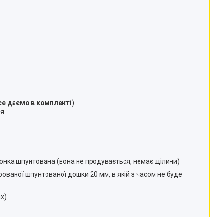
все даємо в комплекті
).
ся.
гонка шпунтована (вона не продувається, немає щілини)
іфованої шпунтованої дошки 20 мм, в якій з часом не буде
х)