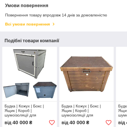
Умови повернення
Повернення товару впродовж 14 днів за домовленістю
Всі умови повернення
Подібні товари компанії
Будка | Кожух | Бокс |
Будка | Кожух | Бокс |
Будк
Ящик | Короб |
Ящик | Короб |
Ящик
шумоізоляції для
шумоізоляції для
шумо
Генератора 100x100x90
Генератора
Ген
40 000
40 000
від
₴
від
₴
від
см.