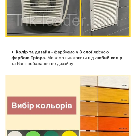
Колір та дизайн
- ф
арбуємо
у 3 слої
якісною
фарбою Тріора.
М
ожемо виготовити під
любий колір
та Ваші побажання по дизайну.