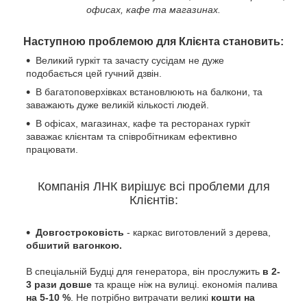
офисах, кафе та магазинах.
Наступною проблемою для Клієнта становить:
Великий гуркіт та зачасту сусідам не дуже
подобається цей гучний дзвін.
В багатоповерхівках встановлюють на балкони, та
заважають дуже великій кількості людей.
В офісах, магазинах, кафе та ресторанах гуркіт
заважає клієнтам та співробітникам ефективно
працювати.
Компанія ЛНК вирішує всі проблеми для
Клієнтів:
Довгостроковість
- к
аркас виготовлений з дерева,
обшитий вагонкою.
В
спеціальній Будці для генератора, він прослужить
в 2-
3 рази довше
та краще ніж на вулиці. економія палива
на 5-10 %
. Не потрібно витрачати великі
кошти на