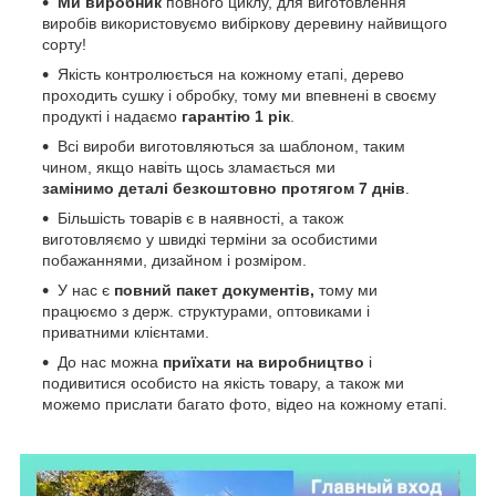
Ми виробник
повного циклу, для виготовлення
виробів використовуємо вибіркову деревину найвищого
сорту!
Якість контролюється на кожному етапі, дерево
проходить сушку і обробку, тому ми впевнені в своєму
продукті і надаємо
гарантію 1 рік
.
Всі вироби виготовляються за шаблоном, таким
чином, якщо навіть щось зламається ми
замінимо деталі безкоштовно протягом 7 днів
.
Більшість товарів є в наявності, а також
виготовляємо у швидкі терміни за особистими
побажаннями, дизайном і розміром.
У нас є
повний пакет документів,
тому
ми
працюємо з держ. структурами, оптовиками і
приватними клієнтами.
До нас можна
приїхати на виробництво
і
подивитися особисто на якість товару, а також ми
можемо прислати багато фото, відео на кожному етапі.