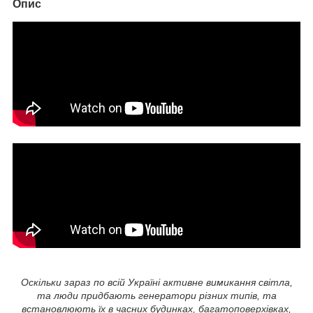
Опис
Оскільки зараз по всій Україні активне вимикання світла,
та люди придбають генератори різних типів, та
встановлюють їх в часних будинках, багатоповерхівках,