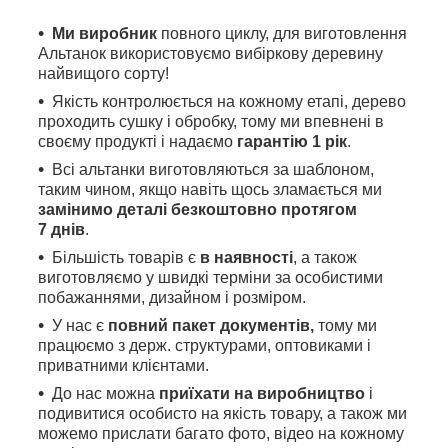
Ми виробник
повного циклу, для виготовлення
Альтанок використовуємо вибіркову деревину
найвищого сорту!
Якість контролюється на кожному етапі, дерево
проходить сушку і обробку, тому ми впевнені в
своєму продукті і надаємо
гарантію 1 рік
.
Всі альтанки виготовляються за шаблоном,
таким чином, якщо навіть щось зламається ми
замінимо деталі безкоштовно протягом
7 днів
.
Більшість товарів є
в наявності
, а також
виготовляємо у швидкі терміни за особистими
побажаннями, дизайном і розміром.
У нас є
повний пакет документів,
тому
ми
працюємо з держ. структурами, оптовиками і
приватними клієнтами.
До нас можна
приїхати на виробництво
і
подивитися особисто на якість товару, а також ми
можемо прислати багато фото, відео на кожному