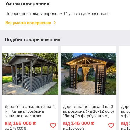
Умови повернення
Повернення товару впродовж 14 днів за домовленістю
Всі умови повернення
Подібні товари компанії
Дерев'яна альтанка 3 на 4
Дерев'яна альтанка 3 на 3
Дере
м, "Катана" розбірна
м, розбірна (на 10-12 осіб)
м, р
зашивкою ялинкою
"Лазур" з фарбуванням,
з фа
165 000
146 000
від
₴
від
₴
від
від 175 000 ₴
від 150 000 ₴
від 1