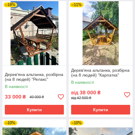
–18%
–11%
Дерев'яна альтанка, розбірна
Дерев'яна альтанка, розбірна
(на 8 людей) "Карпатка"
(на 8 людей) "Релакс"
В наявності
В наявності
38 000
від
₴
33 000
₴
40 000 ₴
від 42 500 ₴
Купити
Купити
–10%
–10%