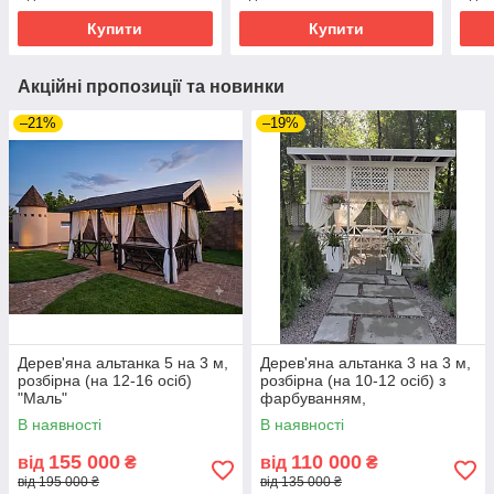
Купити
Купити
Акційні пропозиції та новинки
–21%
–19%
Дерев'яна альтанка 5 на 3 м,
Дерев'яна альтанка 3 на 3 м,
розбірна (на 12-16 осіб)
розбірна (на 10-12 осіб) з
"Маль"
фарбуванням,
В наявності
В наявності
155 000
110 000
від
₴
від
₴
від 195 000 ₴
від 135 000 ₴