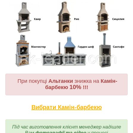
При покупці
Альтанки
знижка на
Камін-
10%
барбекю
!!!
Вибрати Камін-барбекю
Під час виготовлення
клієнт менеджер надішле
Вам
фотографії та відео
у процесі