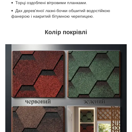
Торці оздоблені вітровими планками.
Дах дерев'яної лазні-бочки обшитий водостійкою
фанерою і накритий бітумною черепицею.
Колір покрівлі