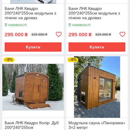
Баня ЛНК Квадро
Баня ЛНК Квадро
200*240*255см модульна з
200*240*255см модульна з
пічкою на дровах
пічкою на дровах
В наявності
В наявності
295 000
295 000
₴
₴
325 000 ₴
325 000 ₴
Купити
Купити
–9%
–9%
Баня ЛНК Квадро Колір: Дуб
Модульна сауна «Панорама»
200*240*255см
3×2 метрт