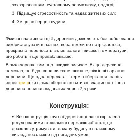
захворюванням, суставному ревматизму, подагрі;
Підвищує стресостійкість та надає життєвих сил;
Зміцнює серце і судини.
Фізичні властивості цієї деревини дозволяють без побоювання
використовувати в лазнях: вона ніколи не потріскається,
прекрасно переносить вплив вологи і високої температури,
що робить її ще привабливішою.
Вільха хороша тим, що швидко висихає. Якщо деревина
намокла, не біда: вона висохне швидше, ніж інші варіанти
деревини. Ще одна перевага – термін зберігання: навіть
через
три р
оки вільха зберігає позитивні властивості. Інша
деревина починає «здавати» через 2,5 роки.
Конструкція:
Вся конструкція круглої дерев'яної лазні скріплена
регульованими стяжками з нержавіючої сталі, це
дозволяє утримувати вказану будову в належному
вигляді незалежно від погодних умов.