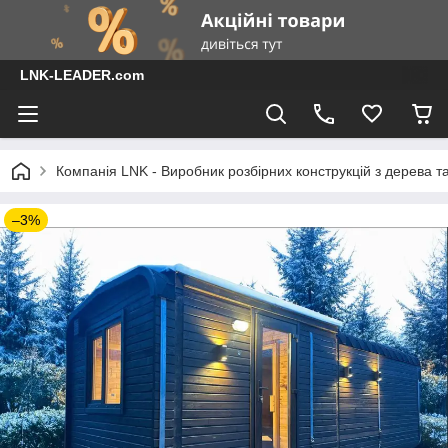
LNK-LEADER.com
Компанія LNK - Виробник розбірних конструкцій з дерева т
–3%