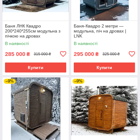
Баня ЛНК Квадро
Баня-Квадро 2 метри —
200*240*255см модульна з
модульна, піч на дровах |
пічкою на дровах
LNK
В наявності
В наявності
285 000
295 000
₴
₴
315 000 ₴
325 000 ₴
Купити
Купити
–9%
–9%