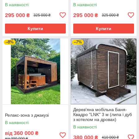
В наявності
В наявності
295 000
295 000
₴
₴
325 000 ₴
325 000 ₴
Купити
Купити
–8%
–7%
Дерев'яна мобільна Баня-
Квадро "LNK" 3 м (липа і дуб
Релакс-зона з джакузі
з котелом на дровах)
В наявності
В наявності
360 000
від
₴
380 000
₴
410 000 ₴
від 390 000 ₴