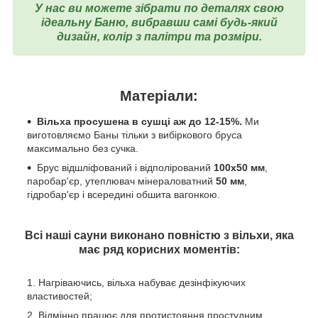
У нас ви можете зібрати по деталях свою
ідеальну Баню, вибравши самі будь-який
дизайн, колір з палітри та розміри.
Матеріали:
Вільха просушена в сушці аж до 12-15%.
Ми
виготовляємо Баны тільки з вибіркового бруса
максимально без сучка.
Брус відшліфований і відполірований
100х50 мм
,
паробар'єр, утеплювач мінераловатний
50 мм
,
гідробар'єр і всередині обшита вагонкою.
Всі наші сауни виконано повністю з вільхи, яка
має ряд корисних моментів:
Нагріваючись, вільха набуває дезінфікуючих
властивостей;
Відмінно працює для протистояння простудним