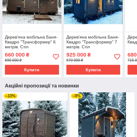
Дерев'яна мобільна Баня-
Дерев'яна мобільна Баня-
Дере
Квадро "Трансформер" 6
Квадро "Трансформер" 7
Квад
метрів. Стіл
метрів. Стіл
трансформується у ліжко
трансформується у ліжко
660 000
925 000
680
₴
₴
690 000 ₴
970 000 ₴
715 0
Купити
Купити
Акційні пропозиції та новинки
–10%
–9%