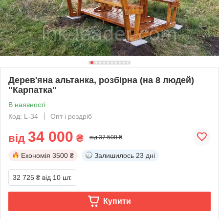
Дерев'яна альтанка, розбірна (на 8 людей)
"Карпатка"
В наявності
Код: L-34
Опт і роздріб
34 000
від
₴
від 37 500 ₴
Економія
3500 ₴
Залишилось
23 дні
32 725 ₴
від 10 шт.
Купити