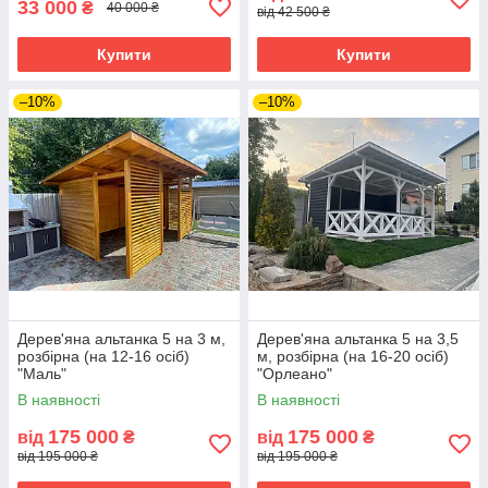
33 000
₴
40 000 ₴
від 42 500 ₴
Купити
Купити
–10%
–10%
Дерев'яна альтанка 5 на 3 м,
Дерев'яна альтанка 5 на 3,5
розбірна (на 12-16 осіб)
м, розбірна (на 16-20 осіб)
"Маль"
"Орлеано"
В наявності
В наявності
175 000
175 000
від
₴
від
₴
від 195 000 ₴
від 195 000 ₴