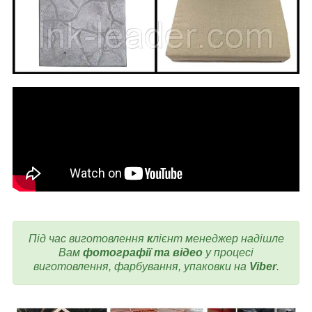
Під час виготовлення
к
лієнт менеджер надішле
Вам
фотографії та відео
у процесі
виготовлення, фарбування, упаковки на
Viber
.