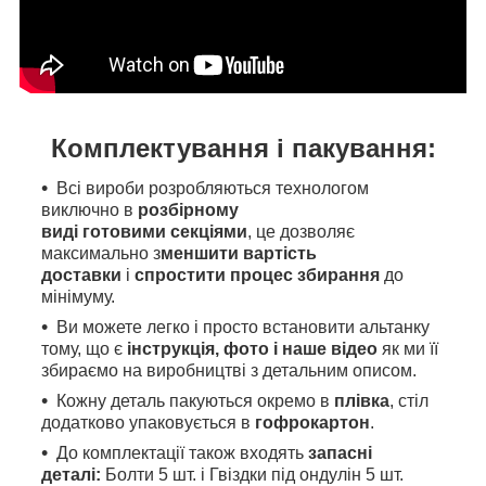
Комплектування і пакування:
Всі вироби розробляються технологом
виключно в
розбірному
виді готовими секціями
, це дозволяє
максимально з
меншити вартість
доставки
і
спростити процес збирання
до
мінімуму.
Ви можете легко і просто встановити альтанку
тому, що є
інструкція, фото і наше відео
як
ми
її
збираємо на виробництві з детальним описом.
Кожну деталь пакуються окремо в
плівка
, стіл
додатково упаковується в
гофрокартон
.
До комплектації також входять
запасні
деталі:
Болти 5 шт. і Гвіздки під ондулін 5 шт.