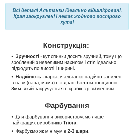
Всі деталі Альтанки ідеально відшліфовані.
Края заокруглені і немає жодного гострого
кута!
Конструкція:
Зручності
- кут спинки досить зручний, тому що
зроблений з невеликим нахилом і стіл ідеально
підходить по висоті і ширині.
Надійність
- каркаси альтанко надійно запилені
в пази (папа, мама) і з'єднані болтом товщиною
8мм
, який закручується в крабік з різьбленням.
Фарбування
Для фарбування
використовуємо л
ише
найкращих виробників
Triora.
Фарбуємо як мінімум в
2-3 шари
.