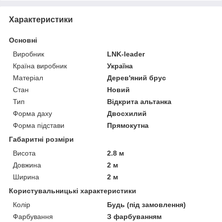
Характеристики
Основні
Виробник
LNK-leader
Країна виробник
Україна
Матеріал
Дерев'яний брус
Стан
Новий
Тип
Відкрита альтанка
Форма даху
Двосхилий
Форма підстави
Прямокутна
Габаритні розміри
Висота
2.8 м
Довжина
2 м
Ширина
2 м
Користувальницькі характеристики
Колір
Будь (під замовлення)
Фарбування
З фарбуванням