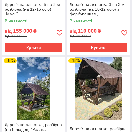
Дерев'яна альтанка 5 на 3 м,
Дерев'яна альтанка 3 на 3 м,
розбірна (на 12-16 осіб)
розбірна (на 10-12 осіб) з
"Маль"
фарбуванням,
В наявності
В наявності
155 000
110 000
від
₴
від
₴
від 195 000 ₴
від 135 000 ₴
Купити
Купити
–18%
–18%
Дерев'яна альтанка, розбірна
Дерев'яна альтанка, розбірна
(на 8 людей) "Релакс"