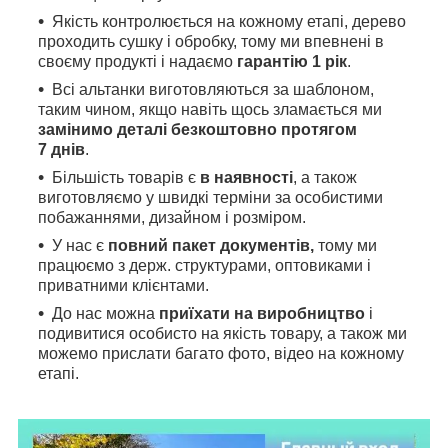
Якість контролюється на кожному етапі, дерево
проходить сушку і обробку, тому ми впевнені в
своєму продукті і надаємо
гарантію 1 рік
.
Всі альтанки виготовляються за шаблоном,
таким чином, якщо навіть щось зламається ми
замінимо деталі безкоштовно протягом
7 днів
.
Більшість товарів є
в наявності
, а також
виготовляємо у швидкі терміни за особистими
побажаннями, дизайном і розміром.
У нас є
повний пакет документів,
тому
ми
працюємо з держ. структурами, оптовиками і
приватними клієнтами.
До нас можна
приїхати на виробництво
і
подивитися особисто на якість товару, а також ми
можемо прислати багато фото, відео на кожному
етапі.