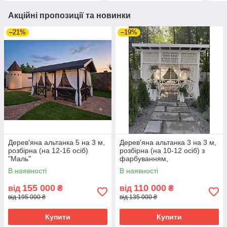
Акційні пропозиції та новинки
–21%
–19%
Дерев'яна альтанка 5 на 3 м,
Дерев'яна альтанка 3 на 3 м,
розбірна (на 12-16 осіб)
розбірна (на 10-12 осіб) з
"Маль"
фарбуванням,
В наявності
В наявності
155 000
110 000
від
₴
від
₴
від 195 000 ₴
від 135 000 ₴
Купити
Купити