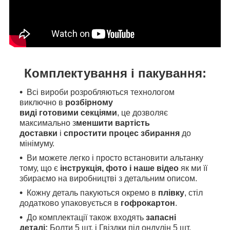
Комплектування і пакування:
Всі вироби розробляються технологом
виключно в
розбірному
виді готовими секціями
, це дозволяє
максимально з
меншити вартість
доставки
і
спростити процес збирання
до
мінімуму.
Ви можете легко і просто встановити альтанку
тому, що є
інструкція, фото і наше відео
як
ми
її
збираємо на виробництві з детальним описом.
Кожну деталь пакуються окремо в
плівку
, стіл
додатково упаковується в
гофрокартон
.
До комплектації також входять
запасні
деталі:
Болти 5 шт. і Гвіздки під ондулін 5 шт.