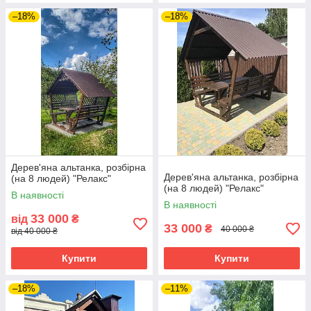
–18%
–18%
Дерев'яна альтанка, розбірна
Дерев'яна альтанка, розбірна
(на 8 людей) "Релакс"
(на 8 людей) "Релакс"
В наявності
В наявності
33 000
від
₴
33 000
₴
40 000 ₴
від 40 000 ₴
Купити
Купити
–18%
–11%