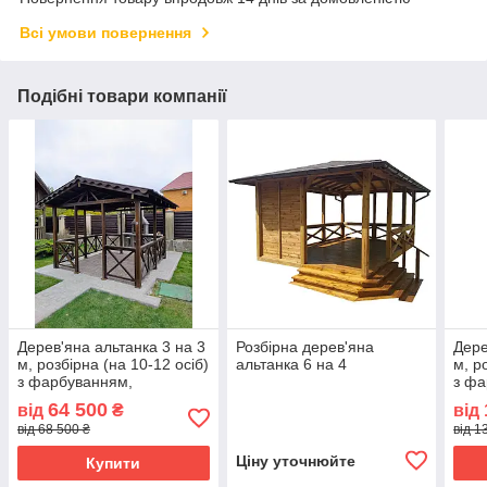
Всі умови повернення
Подібні товари компанії
Дерев'яна альтанка 3 на 3
Розбірна дерев'яна
Дере
м, розбірна (на 10-12 осіб)
альтанка 6 на 4
м, р
з фарбуванням,
з фа
64 500
від
₴
від
від 68 500 ₴
від 1
Ціну уточнюйте
Купити