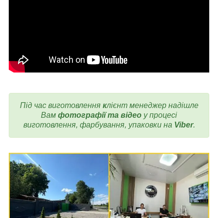
Під час виготовлення
к
лієнт менеджер надішле
Вам
фотографії та відео
у процесі
виготовлення, фарбування, упаковки на
Viber
.