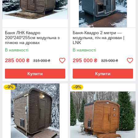
Баня ЛНК Квадро
Баня-Квадро 2 метри —
200*240*255см модульна з
модульна, піч на дровах |
пічкою на дровах
LNK
В наявності
В наявності
285 000
295 000
₴
₴
315 000 ₴
325 000 ₴
Купити
Купити
–9%
–9%