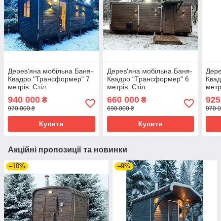
Дерев'яна мобільна Баня-
Дерев'яна мобільна Баня-
Дере
Квадро "Трансформер" 7
Квадро "Трансформер" 6
Квад
метрів. Стіл
метрів. Стіл
метр
трансформується у ліжко
трансформується у ліжко
тран
940 000
660 000
925
₴
₴
970 000 ₴
690 000 ₴
970 0
Купити
Купити
Акційні пропозиції та новинки
–10%
–9%