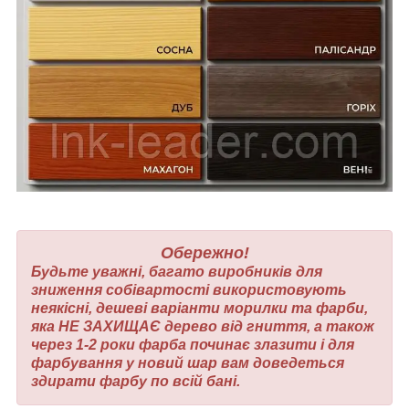
Обережно!
Будьте уважні, багато виробників для
зниження собівартості використовують
неякісні, дешеві варіанти морилки та фарби,
яка НЕ ЗАХИЩАЄ дерево від гниття, а також
через 1-2 роки фарба починає злазити і для
фарбування у новий шар вам доведеться
здирати фарбу по всій бані.