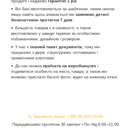
продукті і надаємо
гарантію 1 рік
.
Всі бані виготовляються за шаблоном, таким чином,
якщо навіть щось зламається ми
замінимо деталі
безкоштовно протягом 7 днів
.
Більшість товарів є в наявності, а також
виготовляємо у швидкі терміни за особистими
побажаннями, дизайном і розміром.
У нас є
повний пакет документів,
тому
ми
працюємо з держ. структурами, оптовиками і
приватними клієнтами.
До нас можна
приїхати на виробництво
і
подивитися особисто на якість товару, а також ми
можемо прислати багато фото, відео на кожному етапі.
📞 Замовити лазню: +380 95 001-03-55
Передзвонимо протягом 30 хвилин • Пн–Нд 8:00–21:00