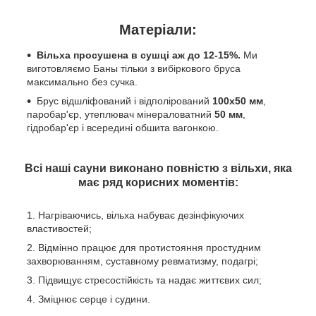
Матеріали:
Вільха просушена в сушці аж до 12-15%.
Ми
виготовляємо Баны тільки з вибіркового бруса
максимально без сучка.
Брус відшліфований і відполірований
100х50 мм
,
паробар'єр, утеплювач мінераловатний
50 мм
,
гідробар'єр і всередині обшита вагонкою.
Всі наші сауни виконано повністю з вільхи, яка
має ряд корисних моментів:
Нагріваючись, вільха набуває дезінфікуючих
властивостей;
Відмінно працює для протистояння простудним
захворюванням, суставному ревматизму, подагрі;
Підвищує стресостійкість та надає життєвих сил;
Зміцнює серце і судини.