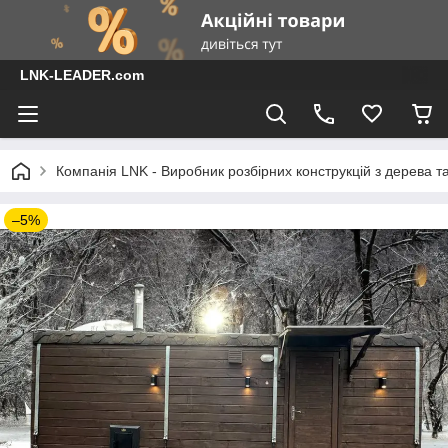
LNK-LEADER.com
Компанія LNK - Виробник розбірних конструкцій з дерева т
–5%