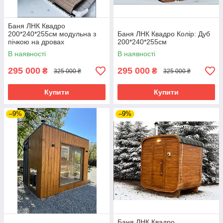
Баня ЛНК Квадро
200*240*255см модульна з
Баня ЛНК Квадро Колір: Дуб
пічкою на дровах
200*240*255см
В наявності
В наявності
295 000
295 000
₴
₴
325 000 ₴
325 000 ₴
Купити
Купити
–9%
–9%
Баня ЛНК Квадро