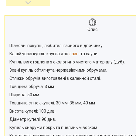
Опис
Шановні покупці, любителі гарного відпочинку.
Вашій увазі купіль кругла для
лазні
та сауни.
Купіль виготовлена з екологічно чистого матеріалу (дуб).
Зовні купіль обтягнута нержавіючими обручами.
Стяжки обручів виготовлені з каленной сталі.
Товщина обруча: 3 мм.
Ширина: 50 мм
Товщина стінок купелі: 30 мм, 35 мм, 40 мм
Висота купелі: 100 див.
Діаметр купелі: 90 див.
Купель снаружи покрыта пчелиным воском.
Комплектация купели: крышка, стремянка, система слива, сид