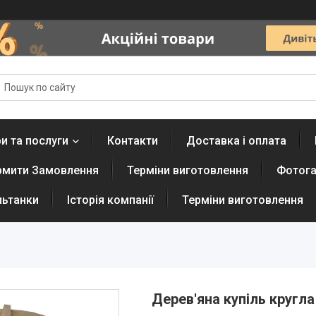
и та послуги
Контакти
Доставка і оплата
рмити Замовлення
Терміни виготовлення
Фотога
льтанки
Історія компанії
Терміни виготовлення
Дерев'яна купіль кругла