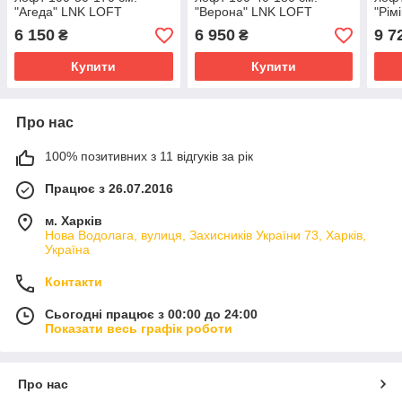
"Агеда" LNK LOFT
"Верона" LNK LOFT
"Рім
6 150
6 950
9 7
₴
₴
Купити
Купити
Про нас
100% позитивних з 11 відгуків за рік
Працює з 26.07.2016
м. Харків
Нова Водолага, вулиця, Захисників України 73, Харків,
Україна
Контакти
Сьогодні працює з 00:00 до 24:00
Показати весь графік роботи
Про нас