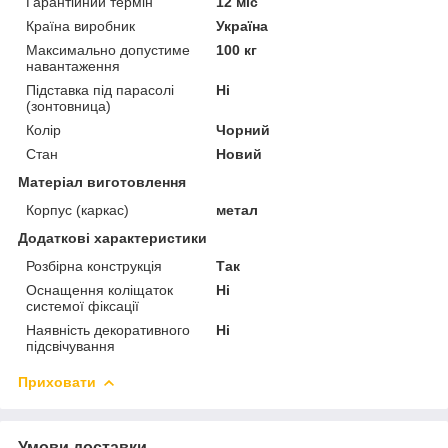
Гарантійний термін
12 міс
Країна виробник
Україна
Максимально допустиме
100 кг
навантаження
Підставка під парасолі
Ні
(зонтовница)
Колір
Чорний
Стан
Новий
Матеріал виготовлення
Корпус (каркас)
метал
Додаткові характеристики
Розбірна конструкція
Так
Оснащення коліщаток
Ні
системої фіксації
Наявність декоративного
Ні
підсвічування
Приховати
Умови доставки