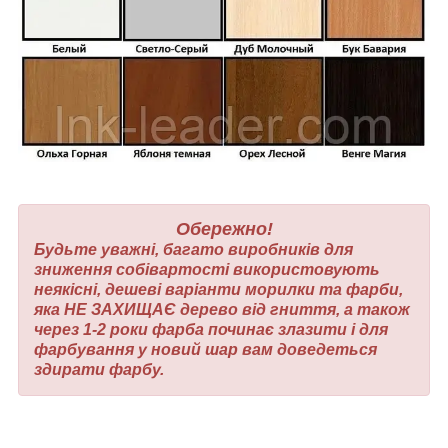
Обережно!
Будьте уважні, багато виробників для
зниження собівартості використовують
неякісні, дешеві варіанти морилки та фарби,
яка НЕ ЗАХИЩАЄ дерево від гниття, а також
через 1-2 роки фарба починає злазити і для
фарбування у новий шар вам доведеться
здирати фарбу.