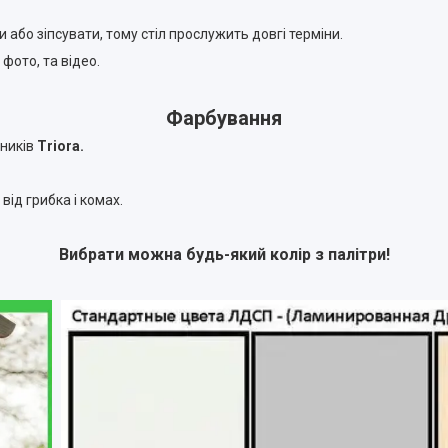
або зіпсувати, тому стіл прослужить довгі терміни.
 фото, та відео.
Фарбування
ників
Triora.
від грибка і комах.
Вибрати можна будь-який колір з палітри!