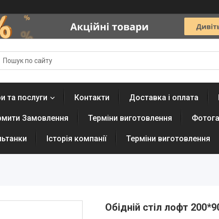
и та послуги
Контакти
Доставка і оплата
рмити Замовлення
Терміни виготовлення
Фотога
льтанки
Історія компанії
Терміни виготовлення
Обідній стіл лофт 200*90