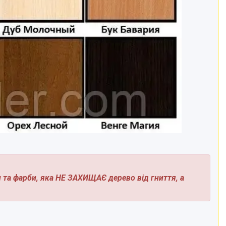
и та фарби, яка НЕ ЗАХИЩАЄ дерево від гниття, а