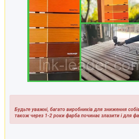
Будьте уважні, багато виробників для зниження собі
також через 1-2 роки фарба починає злазити і для ф