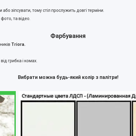
або зіпсувати, тому стіл прослужить довгі терміни.
 фото, та відео.
Фарбування
ників
Triora.
від грибка і комах.
Вибрати можна будь-який колір з палітри!