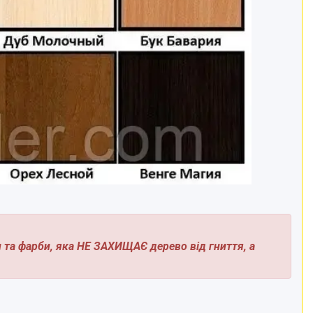
и та фарби, яка НЕ ЗАХИЩАЄ дерево від гниття, а