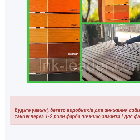
Будьте уважні, багато виробників для зниження собі
також через 1-2 роки фарба починає злазити і для ф