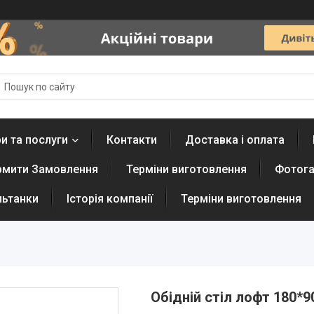
и та послуги
Контакти
Доставка і оплата
рмити Замовлення
Терміни виготовлення
Фотога
льтанки
Історія компанії
Терміни виготовлення
Обідній стіл лофт 180*90