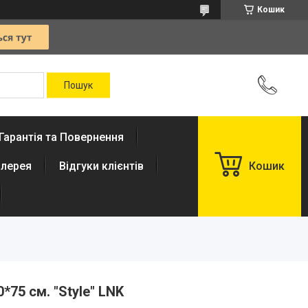
Кошик
Гарантія та Повернення
лерея
Відгуки клієнтів
Кошик
*75 см. "Style" LNK