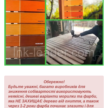
Обережно!
Будьте уважні, багато виробників для
зниження собівартості використовують
неякісні, дешеві варіанти морилки та фарби,
яка НЕ ЗАХИЩАЄ дерево від гниття, а також
через 1-2 роки фарба починає злазити і для