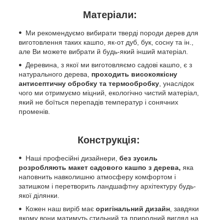
Матеріали:
Ми рекомендуємо вибирати тверді породи дерев для
виготовлення таких кашпо, як-от дуб, бук, сосну та ін.,
але Ви можете вибрати й будь-який інший матеріал.
Деревина, з якої ми виготовляємо садові кашпо, є з
натурального дерева,
проходить високоякісну
антисептичну обробку та термообробку
, унаслідок
чого ми отримуємо міцний, екологічно чистий матеріал,
який не боїться перепадів температур і сонячних
променів.
Конструкція:
Наші професійні дизайнери,
без зусиль
розробляють макет садового кашпо з дерева,
яка
наповнить навколишню атмосферу комфортом і
затишком і перетворить ландшафтну архітектуру будь-
якої ділянки.
Кожен наш виріб має
оригінальний дизайн
, завдяки
якому вони матимуть стильний та природний вигляд на