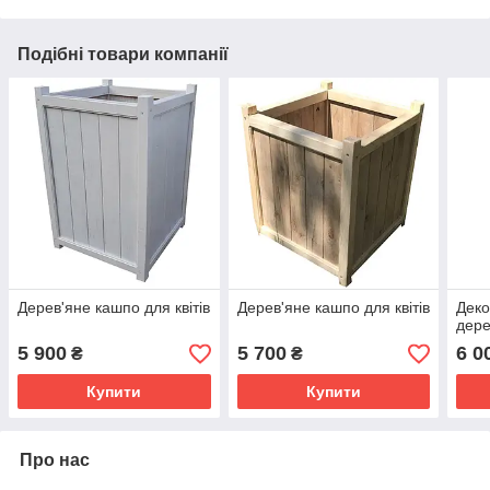
Подібні товари компанії
Дерев'яне кашпо для квітів
Дерев'яне кашпо для квітів
Деко
дер
5 900
5 700
6 0
₴
₴
Купити
Купити
Про нас