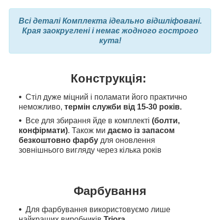
Всі деталі Комплекта ідеально відшліфовані.
Края заокруглені і немає жодного гострого
кута!
Конструкція:
Стіл дуже міцний і поламати його практично
неможливо,
термін служби від 15-30 років.
Все для збирання йде в комплекті
(болти,
конфірмати)
. Також ми
даємо із запасом
безкоштовно фарбу
для оновлення
зовнішнього вигляду через кілька років
Фарбування
Для фарбування
використовуємо л
ише
найкращих виробників
Triora.