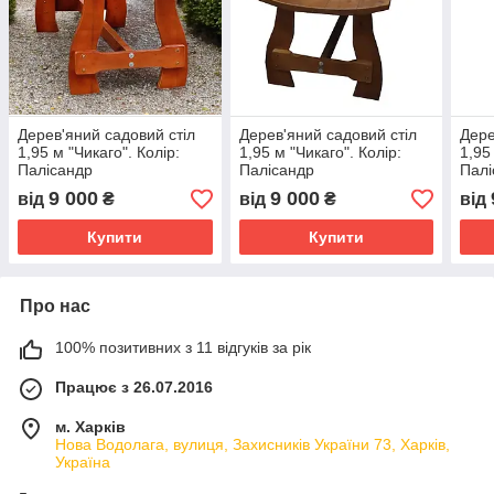
Дерев'яний садовий стіл
Дерев'яний садовий стіл
Дере
1,95 м "Чикаго". Колір:
1,95 м "Чикаго". Колір:
1,95
Палісандр
Палісандр
Палі
9 000
9 000
від
₴
від
₴
від
Купити
Купити
Про нас
100% позитивних з 11 відгуків за рік
Працює з 26.07.2016
м. Харків
Нова Водолага, вулиця, Захисників України 73, Харків,
Україна