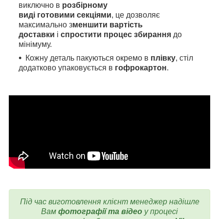
виключно в
розбірному
виді готовими секціями
, це дозволяє
максимально з
меншити вартість
доставки
і
спростити процес збирання
до
мінімуму.
Кожну деталь пакуються окремо в
плівку
, стіл
додатково упаковується в
гофрокартон
.
Під час виготовлення
клієнт менеджер надішле
Вам
фотографії та відео
у процесі