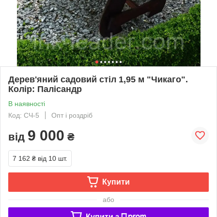
Дерев'яний садовий стіл 1,95 м "Чикаго".
Колір: Палісандр
В наявності
Код: СЧ-5
Опт і роздріб
9 000
від
₴
7 162 ₴
від 10 шт.
Купити
або
Купити з