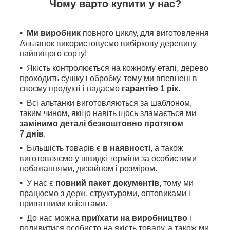
Чому варто купити у нас?
Ми виробник
повного циклу, для виготовлення
Альтанок використовуємо вибіркову деревину
найвищого сорту!
Якість контролюється на кожному етапі, дерево
проходить сушку і обробку, тому ми впевнені в
своєму продукті і надаємо
гарантію 1 рік
.
Всі альтанки виготовляються за шаблоном,
таким чином, якщо навіть щось зламається ми
замінимо деталі безкоштовно протягом
7 днів
.
Більшість товарів є
в наявності
, а також
виготовляємо у швидкі терміни за особистими
побажаннями, дизайном і розміром.
У нас є
повний пакет документів,
тому
ми
працюємо з держ. структурами, оптовиками і
приватними клієнтами.
До нас можна
приїхати на виробництво
і
подивитися особисто на якість товару, а також ми