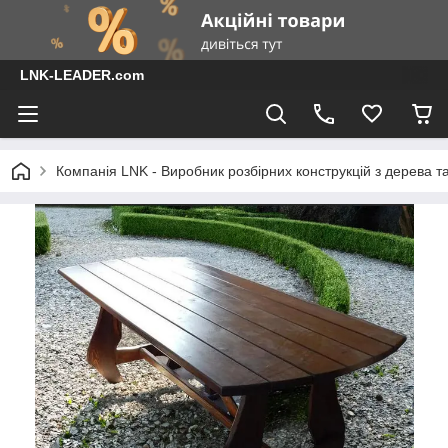
LNK-LEADER.com
Компанія LNK - Виробник розбірних конструкцій з дерева т